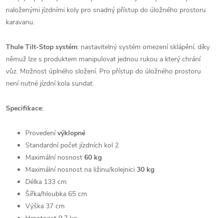
naloženými jízdními koly pro snadný přístup do úložného prostoru
karavanu.
Thule Tilt-Stop systém
: nastavitelný systém omezení sklápění, díky
němuž lze s produktem manipulovat jednou rukou a který chrání
vůz. Možnost úplného složení. Pro přístup do úložného prostoru
není nutné jízdní kola sundat.
Specifikace:
Provedení
výklopné
Standardní počet jízdních kol 2
Maximální nosnost
60 kg
Maximální nosnost na ližinu/kolejnici
30 kg
Délka 133 cm
Šířka/hloubka 65 cm
Výška 37 cm