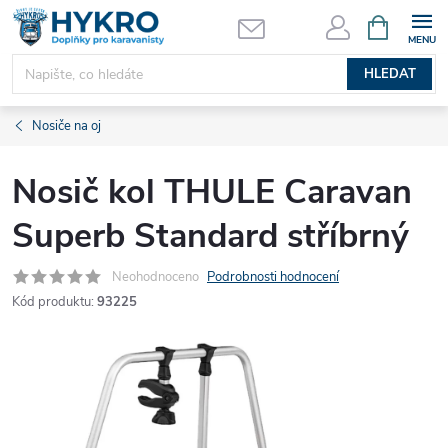
Přejít
NÁKUPNÍ
KOŠÍK
na
obsah
HLEDAT
Nosiče na oj
Nosič kol THULE Caravan
Superb Standard stříbrný
Neohodnoceno
Podrobnosti hodnocení
Kód produktu:
93225