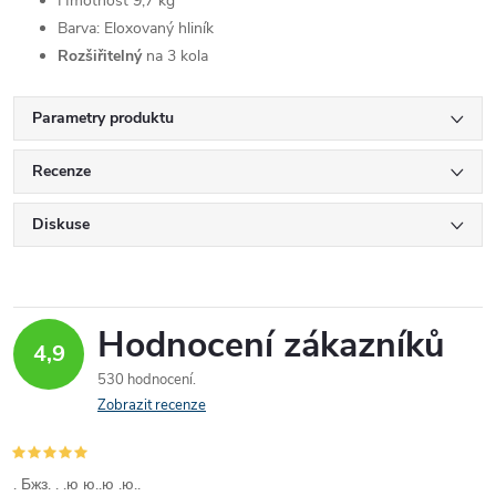
Hmotnost 9,7 kg
Barva: Eloxovaný hliník
Rozšiřitelný
na 3 kola
Parametry produktu
Recenze
Diskuse
Hodnocení zákazníků
4,9
530 hodnocení
Zobrazit recenze
. Бжз. . .ю ю..ю .ю..