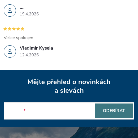
....
19.4.2026
Velice spokojen
Vladimír Kysela
12.4.2026
Z
Mějte přehled o novinkách
á
a slevách
p
E-mail
ODEBÍRAT
a