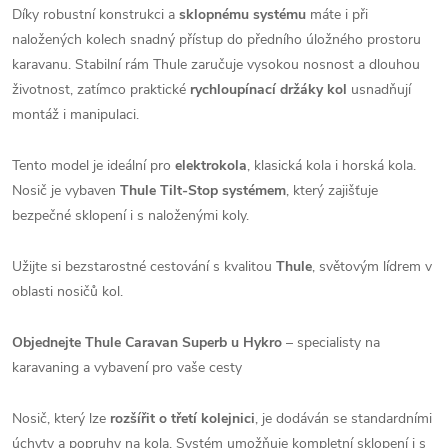
Díky robustní konstrukci a
sklopnému systému
máte i při
naložených kolech snadný přístup do předního úložného prostoru
karavanu. Stabilní rám Thule zaručuje vysokou nosnost a dlouhou
životnost, zatímco praktické
rychloupínací držáky kol
usnadňují
montáž i manipulaci.
Tento model je ideální pro
elektrokola
, klasická kola i horská kola.
Nosič je vybaven
Thule Tilt-Stop systémem
, který zajišťuje
bezpečné sklopení i s naloženými koly.
Užijte si bezstarostné cestování s kvalitou
Thule
, světovým lídrem v
oblasti nosičů kol.
Objednejte Thule Caravan Superb u Hykro
– specialisty na
karavaning a vybavení pro vaše cesty
Nosič, který lze
rozšířit o třetí kolejnici
, je dodáván se standardními
úchyty a popruhy na kola. Systém umožňuje kompletní sklopení i s