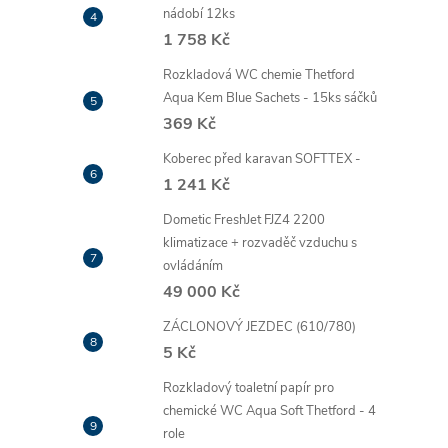
nádobí 12ks
1 758 Kč
Rozkladová WC chemie Thetford
Aqua Kem Blue Sachets - 15ks sáčků
369 Kč
Koberec před karavan SOFTTEX -
1 241 Kč
Dometic FreshJet FJZ4 2200
klimatizace + rozvaděč vzduchu s
ovládáním
49 000 Kč
ZÁCLONOVÝ JEZDEC (610/780)
5 Kč
Rozkladový toaletní papír pro
chemické WC Aqua Soft Thetford - 4
role