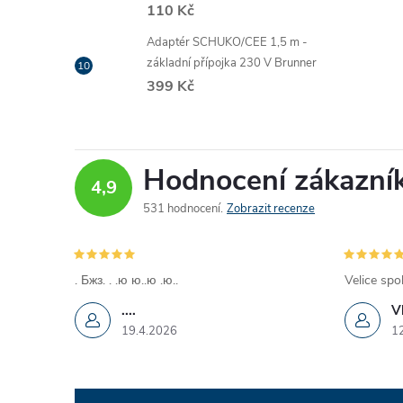
110 Kč
Adaptér SCHUKO/CEE 1,5 m -
základní přípojka 230 V Brunner
399 Kč
Hodnocení zákazní
4,9
531 hodnocení
Zobrazit recenze
. Бжз. . .ю ю..ю .ю..
Velice spo
....
V
19.4.2026
1