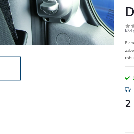
D
Kód 
Fiam
zabe
robu
2
Měr
cena