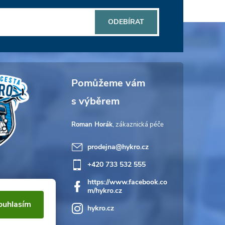
ODEBÍRAT
Roman Horák
prodejna
@
hykro.cz
+420 733 532 555
https://www.facebook.co
m/hykro.cz
ouhlasím
hykro.cz