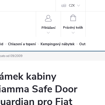
vrátit?
Vítejte v Hykro s.r.o
O společnosti
CZK
Hodnocení obchodu
NÁKUPNÍ
KOŠÍK
Prázdný košík
Přihlášení
lid
Chlazení a topení
Kempingový nábytek
Outdoor a volný
ucato od 09/2009
ámek kabiny
iamma Safe Door
uardian pro Fiat