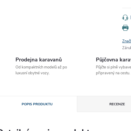
Znač
Záru
Prodejna karavanů
Půjčovna kar
Od kompaktních modelů až po
Půjčte si plně vybav
luxusní obytné vozy.
připravený na cestu.
POPIS PRODUKTU
RECENZE