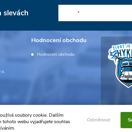
a slevách
E-mail
Hodnocení obchodu
Hodnocení obchodu
.o.
oužívá soubory cookie. Dalším
Odmítnout
S
 tohoto webu vyjadřujete souhlas
žíváním.