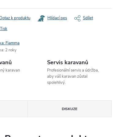
Dotaz k produktu
Hlídací pes
Sdílet
Tisk
ka:
Fiamma
ka
:
2 roky
avanů
Servis karavanů
ený karavan
Profesionální servis a údržba,
aby váš karavan zůstal
spolehlivý.
DISKUZE