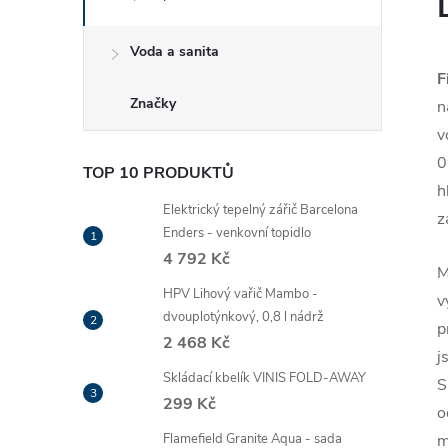
Voda a sanita
F
Značky
n
v
0
TOP 10 PRODUKTŮ
h
Elektrický tepelný zářič Barcelona
z
Enders - venkovní topidlo
4 792 Kč
M
HPV Lihový vařič Mambo -
v
dvouplotýnkový, 0,8 l nádrž
p
2 468 Kč
j
Skládací kbelík VINIS FOLD-AWAY
S
299 Kč
o
Flamefield Granite Aqua - sada
m