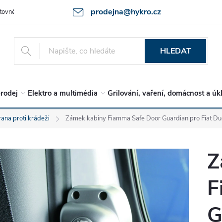
prodejna@hykro.cz
tovné
Ochrana osob. údajů - GDPR
Postup při reklamaci -jak zboží 
HLEDAT
rodej
Elektro a multimédia
Grilování, vaření, domácnost a úk
ana proti krádeži
Zámek kabiny Fiamma Safe Door Guardian pro Fiat D
Z
F
G