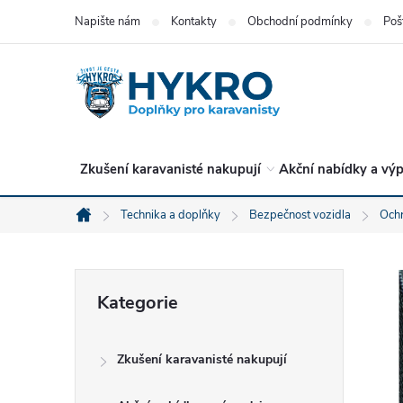
Přejít
Napište nám
Kontakty
Obchodní podmínky
Poš
na
obsah
Zkušení karavanisté nakupují
Akční nabídky a výp
Technika a doplňky
Bezpečnost vozidla
Ochr
Domů
P
Přeskočit
Kategorie
kategorie
o
Zkušení karavanisté nakupují
s