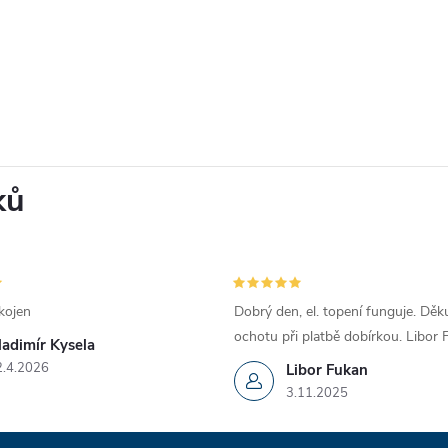
ků
kojen
Dobrý den, el. topení funguje. Děku
ochotu při platbě dobírkou. Libor
ladimír Kysela
2.4.2026
Libor Fukan
3.11.2025