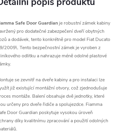
Detailní popis produktu
iamma Safe Door Guardian
je robustní zámek kabiny
avržený pro dodatečné zabezpečení dveří obytných
ozů a dodávek, tento konkrétně pro model Fiat Ducato
9/2009\. Tento bezpečnostní zámek je vyroben z
liníkového odlitku a nahrazuje méně odolné plastové
ámky.
ontuje se zevnitř na dveře kabiny a pro instalaci lze
yužít již existující montážní otvory, což zjednodušuje
roces montáže. Balení obsahuje dvě jednotky, které
sou určeny pro dveře řidiče a spolujezdce. Fiamma
afe Door Guardian poskytuje vysokou úroveň
chrany díky kvalitnímu zpracování a použití odolných
ateriálů.