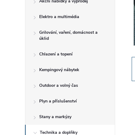
Akční nabídky a výprodej
t
Elektro a multimédia
r
a
Grilování, vaření, domácnost a
úklid
n
Chlazení a topení
n
Kempingový nábytek
í
Outdoor a volný čas
p
Plyn a příslušenství
a
Stany a markýzy
n
Technika a doplňky