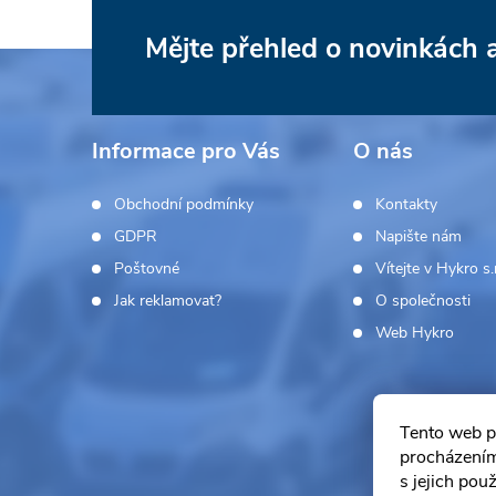
Mějte přehled o novinkách
Z
á
Informace pro Vás
O nás
p
Obchodní podmínky
Kontakty
a
GDPR
Napište nám
Poštovné
Vítejte v Hykro s.r
t
Jak reklamovat?
O společnosti
í
Web Hykro
Tento web p
procházením
s jejich pou