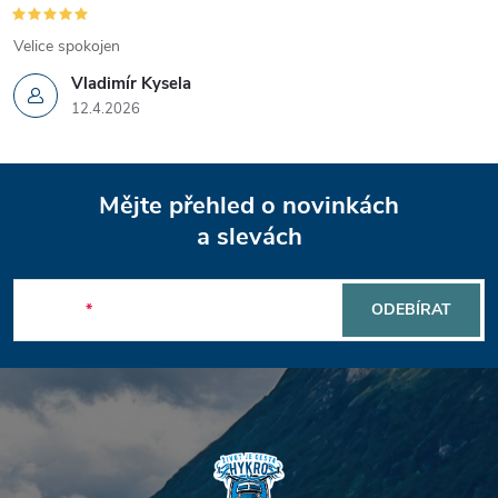
Velice spokojen
Vladimír Kysela
12.4.2026
Z
Mějte přehled o novinkách
á
a slevách
p
E-mail
ODEBÍRAT
a
t
í