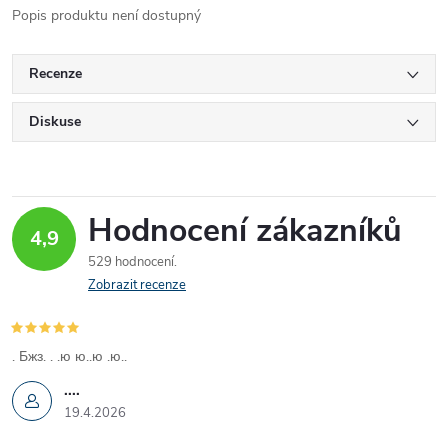
Popis produktu není dostupný
Recenze
Diskuse
Hodnocení zákazníků
4,9
529 hodnocení
Zobrazit recenze
. Бжз. . .ю ю..ю .ю..
....
19.4.2026