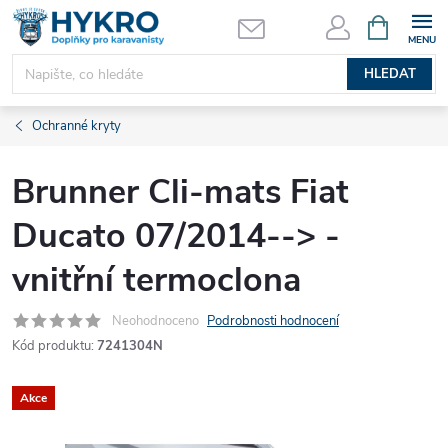
Přejít
NÁKUPNÍ
KOŠÍK
na
obsah
HLEDAT
Ochranné kryty
Brunner Cli-mats Fiat
Ducato 07/2014--> -
vnitřní termoclona
Neohodnoceno
Podrobnosti hodnocení
Kód produktu:
7241304N
Akce