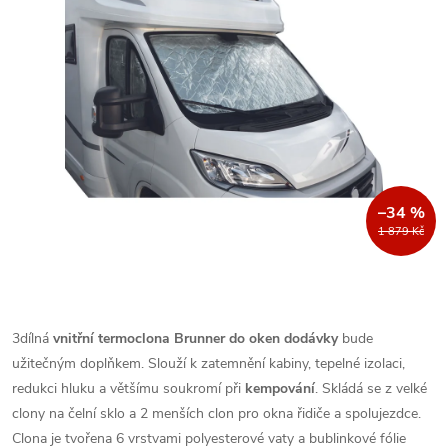
–34 %
1 879 Kč
3dílná
vnitřní termoclona Brunner do oken dodávky
bude
užitečným doplňkem. Slouží k zatemnění kabiny, tepelné izolaci,
redukci hluku a většímu soukromí při
kempování
. Skládá se z velké
clony na čelní sklo a 2 menších clon pro okna řidiče a spolujezdce.
Clona je tvořena 6 vrstvami polyesterové vaty a bublinkové fólie