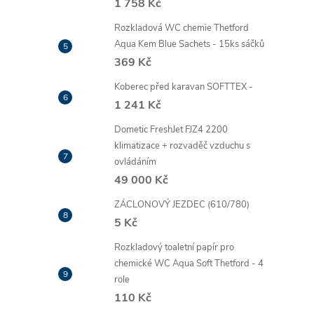
1 758 Kč
Rozkladová WC chemie Thetford
Aqua Kem Blue Sachets - 15ks sáčků
369 Kč
Koberec před karavan SOFTTEX -
1 241 Kč
Dometic FreshJet FJZ4 2200
klimatizace + rozvaděč vzduchu s
ovládáním
49 000 Kč
ZÁCLONOVÝ JEZDEC (610/780)
5 Kč
Rozkladový toaletní papír pro
chemické WC Aqua Soft Thetford - 4
role
110 Kč