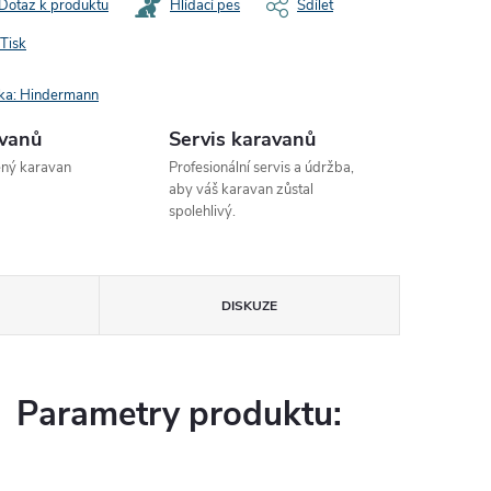
Dotaz k produktu
Hlídací pes
Sdílet
Tisk
ka:
Hindermann
avanů
Servis karavanů
ený karavan
Profesionální servis a údržba,
aby váš karavan zůstal
spolehlivý.
DISKUZE
Parametry produktu: