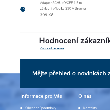
Adaptér SCHUKO/CEE 1,5 m -
základní přípojka 230 V Brunner
399 Kč
Hodnocení zákazní
Zobrazit recenze
Mějte přehled o novinkách
Z
á
Informace pro Vás
O nás
p
Obchodní podmínky
Kontakty