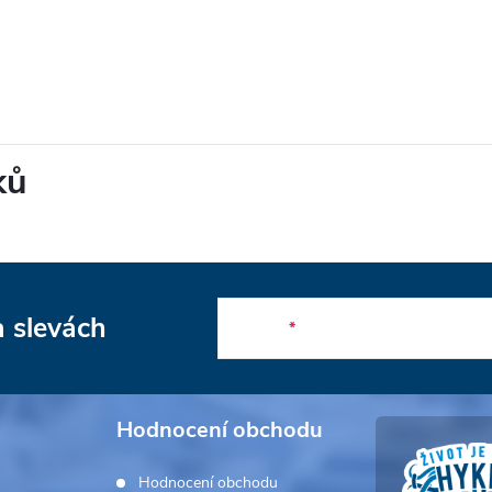
ků
a slevách
E-mail
Hodnocení obchodu
Hodnocení obchodu