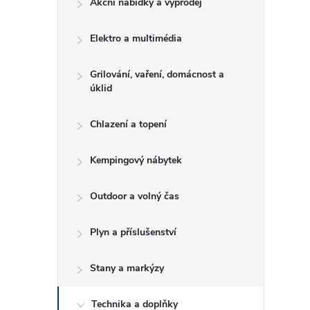
Akční nabídky a výprodej
t
Elektro a multimédia
r
a
Grilování, vaření, domácnost a
úklid
n
Chlazení a topení
n
Kempingový nábytek
í
Outdoor a volný čas
p
Plyn a příslušenství
a
Stany a markýzy
n
Technika a doplňky