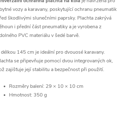
niverzální ochranná plachta na kola
je navržena pro
bytné vozy a karavany, poskytující ochranu pneumatik
řed škodlivými slunečními paprsky. Plachta zakrývá
ěhoun i přední část pneumatiky a je vyrobena z
dolného PVC materiálu v šedé barvě.
 délkou 145 cm je ideální pro dvouosé karavany.
lachta se připevňuje pomocí dvou integrovaných ok,
ož zajišťuje její stabilitu a bezpečnost při použití.
Rozměry balení: 29 × 10 × 10 cm
Hmotnost: 350 g