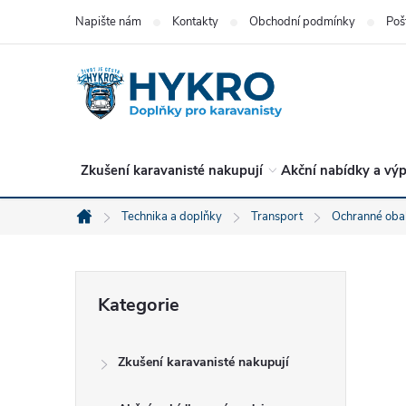
Přejít
Napište nám
Kontakty
Obchodní podmínky
Poš
na
obsah
Zkušení karavanisté nakupují
Akční nabídky a výp
Technika a doplňky
Transport
Ochranné obal
Domů
P
Přeskočit
Kategorie
kategorie
o
Zkušení karavanisté nakupují
s