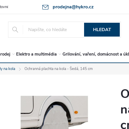
prodejna@hykro.cz
tovné
Ochrana osob. údajů - GDPR
Postup při reklamaci -jak zboží 
HLEDAT
rodej
Elektro a multimédia
Grilování, vaření, domácnost a úk
y na kola
Ochranná plachta na kola - Šedá, 145 cm
O
n
c