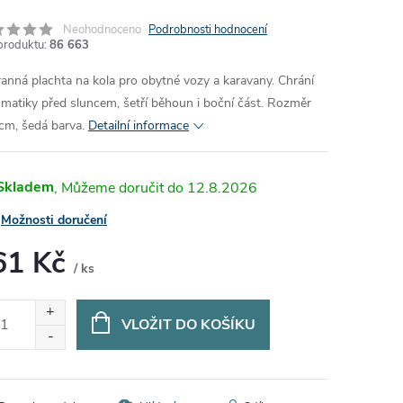
Neohodnoceno
Podrobnosti hodnocení
produktu:
86 663
anná plachta na kola pro obytné vozy a karavany. Chrání
matiky před sluncem, šetří běhoun i boční část. Rozměr
cm, šedá barva.
Detailní informace
Skladem
12.8.2026
Možnosti doručení
61 Kč
/ ks
ná
:
VLOŽIT DO KOŠÍKU