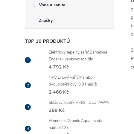
U
Voda a sanita
o
p
Značky
b
o
TOP 10 PRODUKTŮ
S
Elektrický tepelný zářič Barcelona
P
Enders - venkovní topidlo
4 792 Kč
c
HPV Lihový vařič Mambo -
dvouplotýnkový, 0,8 l nádrž
2 468 Kč
Skládací kbelík VINIS FOLD-AWAY
299 Kč
Flamefield Granite Aqua - sada
nádobí 12ks