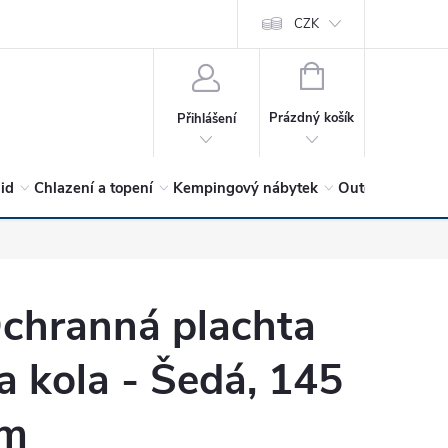
vrátit?
Vítejte v Hykro s.r.o
O společnosti
CZK
Hodnocení obchodu
NÁKUPNÍ
KOŠÍK
Prázdný košík
Přihlášení
lid
Chlazení a topení
Kempingový nábytek
Outdoor a volný
chranná plachta
a kola - Šedá, 145
m