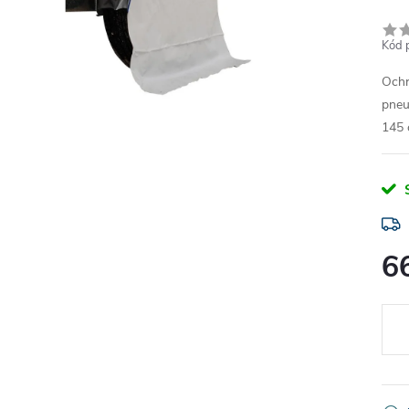
Kód 
Ochr
pneu
145 
6
Měr
cena