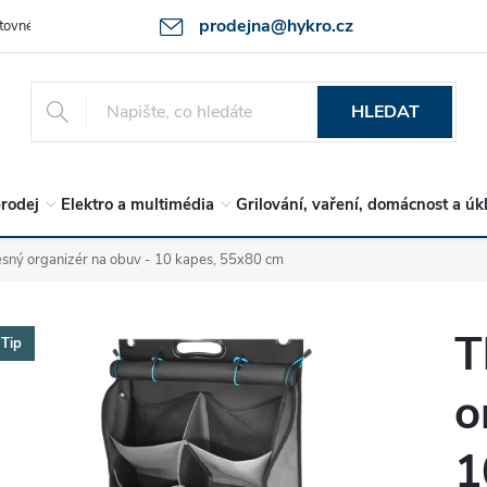
prodejna@hykro.cz
tovné
Ochrana osob. údajů - GDPR
Postup při reklamaci -jak zboží 
HLEDAT
rodej
Elektro a multimédia
Grilování, vaření, domácnost a úk
ěsný organizér na obuv - 10 kapes, 55x80 cm
T
Tip
o
1