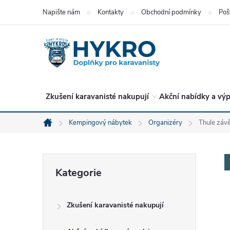
Přejít
Napište nám
Kontakty
Obchodní podmínky
Poš
na
obsah
Zkušení karavanisté nakupují
Akční nabídky a výp
Kempingový nábytek
Organizéry
Thule záv
Domů
P
Přeskočit
Kategorie
kategorie
o
Zkušení karavanisté nakupují
s