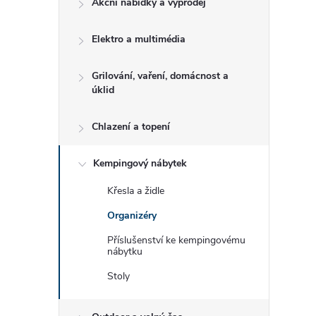
Akční nabídky a výprodej
t
Elektro a multimédia
r
a
Grilování, vaření, domácnost a
úklid
n
Chlazení a topení
n
Kempingový nábytek
í
Křesla a židle
Organizéry
p
Příslušenství ke kempingovému
nábytku
a
Stoly
n