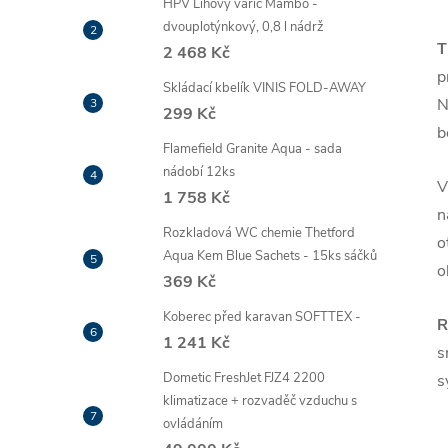
HPV Lihový vařič Mambo -
dvouplotýnkový, 0,8 l nádrž
T
2 468 Kč
p
Skládací kbelík VINIS FOLD-AWAY
N
299 Kč
b
Flamefield Granite Aqua - sada
nádobí 12ks
V
1 758 Kč
n
Rozkladová WC chemie Thetford
o
Aqua Kem Blue Sachets - 15ks sáčků
o
369 Kč
Koberec před karavan SOFTTEX -
R
1 241 Kč
s
Dometic FreshJet FJZ4 2200
s
klimatizace + rozvaděč vzduchu s
ovládáním