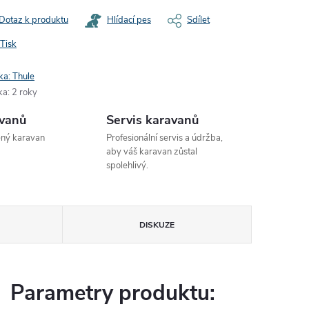
Dotaz k produktu
Hlídací pes
Sdílet
Tisk
ka:
Thule
ka
:
2 roky
avanů
Servis karavanů
ený karavan
Profesionální servis a údržba,
aby váš karavan zůstal
spolehlivý.
DISKUZE
Parametry produktu: