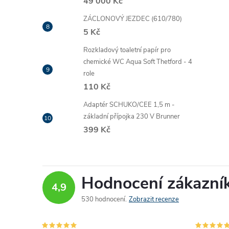
49 000 Kč
ZÁCLONOVÝ JEZDEC (610/780)
5 Kč
Rozkladový toaletní papír pro
chemické WC Aqua Soft Thetford - 4
role
110 Kč
Adaptér SCHUKO/CEE 1,5 m -
základní přípojka 230 V Brunner
399 Kč
Hodnocení zákazní
4,9
530 hodnocení
Zobrazit recenze