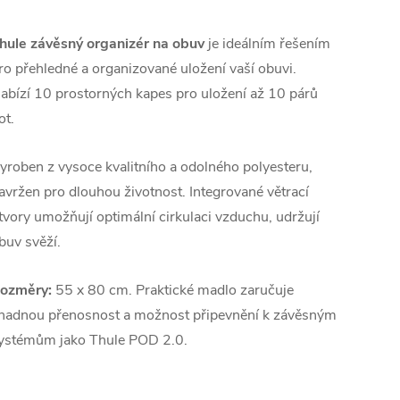
hule závěsný organizér na obuv
je ideálním řešením
ro přehledné a organizované uložení vaší obuvi.
abízí 10 prostorných kapes pro uložení až 10 párů
ot.
yroben z vysoce kvalitního a odolného polyesteru,
avržen pro dlouhou životnost. Integrované větrací
tvory umožňují optimální cirkulaci vzduchu, udržují
buv svěží.
ozměry:
55 x 80 cm. Praktické madlo zaručuje
nadnou přenosnost a možnost připevnění k závěsným
ystémům jako Thule POD 2.0.