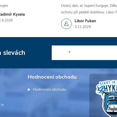
kojen
Dobrý den, el. topení funguje. Děku
ochotu při platbě dobírkou. Libor
ladimír Kysela
2.4.2026
Libor Fukan
3.11.2025
a slevách
E-mail
Hodnocení obchodu
Hodnocení obchodu
.o.