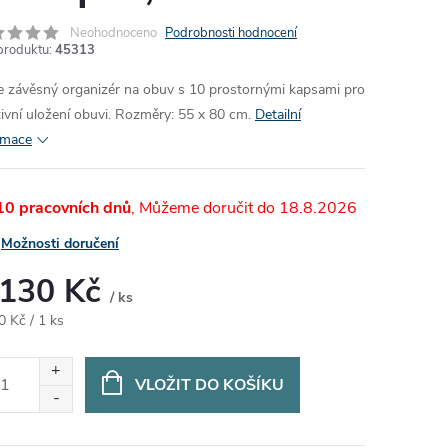
Neohodnoceno
Podrobnosti hodnocení
produktu:
45313
e závěsný organizér na obuv s 10 prostornými kapsami pro
tivní uložení obuvi. Rozměry: 55 x 80 cm.
Detailní
rmace
 10 pracovních dnů
18.8.2026
Možnosti doručení
 130 Kč
/ ks
ná
0 Kč / 1 ks
:
VLOŽIT DO KOŠÍKU