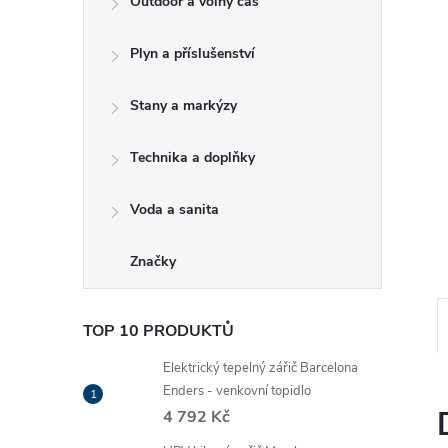
Outdoor a volný čas
e
Plyn a příslušenství
l
Stany a markýzy
Technika a doplňky
Voda a sanita
Značky
TOP 10 PRODUKTŮ
Elektrický tepelný zářič Barcelona
Enders - venkovní topidlo
4 792 Kč