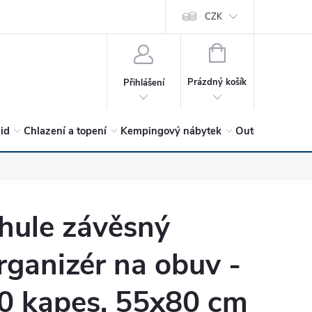
vrátit?
Vítejte v Hykro s.r.o
O společnosti
CZK
Hodnocení obchodu
NÁKUPNÍ
KOŠÍK
Prázdný košík
Přihlášení
lid
Chlazení a topení
Kempingový nábytek
Outdoor a volný
hule závěsný
rganizér na obuv -
0 kapes, 55x80 cm