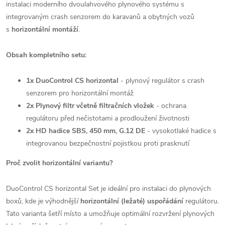
instalaci moderního dvoulahvového plynového systému s
integrovaným crash senzorem do karavanů a obytných vozů
s
horizontální montáží
.
Obsah kompletního setu:
1x DuoControl CS horizontal
- plynový regulátor s crash
senzorem pro horizontální montáž
2x Plynový filtr včetně filtračních vložek
- ochrana
regulátoru před nečistotami a prodloužení životnosti
2x HD hadice SBS, 450 mm, G.12 DE
- vysokotlaké hadice s
integrovanou bezpečnostní pojistkou proti prasknutí
Proč zvolit horizontální variantu?
DuoControl CS horizontal Set je ideální pro instalaci do plynových
boxů, kde je výhodnější
horizontální (ležaté) uspořádání
regulátoru.
Tato varianta šetří místo a umožňuje optimální rozvržení plynových