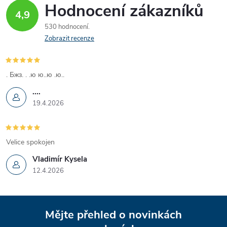
Hodnocení zákazníků
4,9
530 hodnocení
Zobrazit recenze
. Бжз. . .ю ю..ю .ю..
....
19.4.2026
Velice spokojen
Vladimír Kysela
12.4.2026
Z
Mějte přehled o novinkách