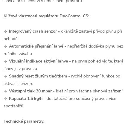
lahví a příslušenství v omezeném prostoru.
Klíčové vlastnosti regulátoru DuoControl CS:
🔹
Integrovaný crash senzor
- okamžitě zastaví přívod plynu při
nehodě
🔹
Automatické přepínání lahví
- nepřetržitá dodávka plynu bez
ručního zásahu
🔹
Vizuální indikace aktivní lahve
- na první pohled vidíte, která
láhev je v provozu
🔹
Snadný reset žlutým tlačítkem
- rychlé obnovení funkce po
aktivaci senzoru
🔹
Výstupní tlak 30 mbar
- ideální pro všechna plynová zařízení
🔹
Kapacita 1,5 kg/h
- dostatečná pro současný provoz více
spotřebičů
Technické parametry: