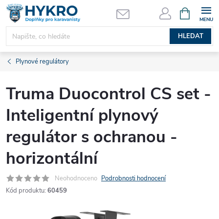
Přejít
NÁKUPNÍ
KOŠÍK
na
obsah
HLEDAT
Plynové regulátory
Truma Duocontrol CS set -
Inteligentní plynový
regulátor s ochranou -
horizontální
Neohodnoceno
Podrobnosti hodnocení
Kód produktu:
60459