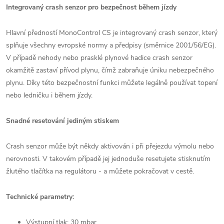
Integrovaný crash senzor pro bezpečnost během jízdy
Hlavní předností MonoControl CS je integrovaný crash senzor, který
splňuje všechny evropské normy a předpisy (směrnice 2001/56/EG).
V případě nehody nebo prasklé plynové hadice crash senzor
okamžitě zastaví přívod plynu, čímž zabraňuje úniku nebezpečného
plynu. Díky této bezpečnostní funkci můžete legálně používat topení
nebo ledničku i během jízdy.
Snadné resetování jediným stiskem
Crash senzor může být někdy aktivován i při přejezdu výmolu nebo
nerovnosti. V takovém případě jej jednoduše resetujete stisknutím
žlutého tlačítka na regulátoru - a můžete pokračovat v cestě.
Technické parametry:
Výstupní tlak: 30 mbar