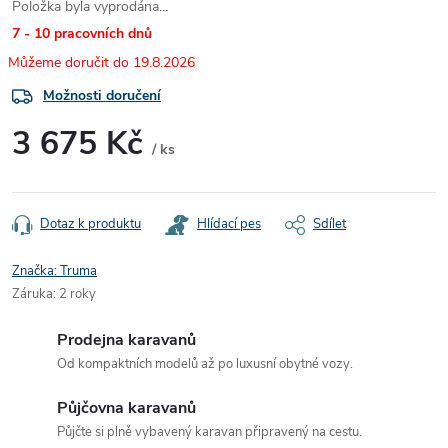
Položka byla vyprodána…
7 - 10 pracovních dnů
19.8.2026
Možnosti doručení
3 675 Kč
/ ks
Měrná
cena:
Dotaz k produktu
Hlídací pes
Sdílet
Značka:
Truma
Záruka
:
2 roky
Prodejna karavanů
Od kompaktních modelů až po luxusní obytné vozy.
Půjčovna karavanů
Půjčte si plně vybavený karavan připravený na cestu.