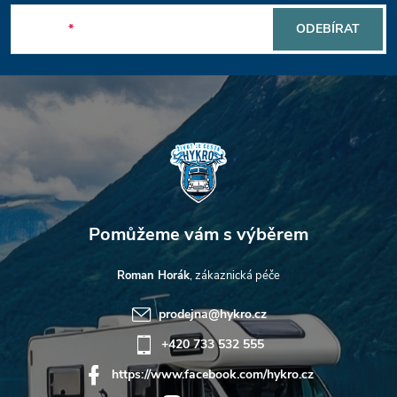
p
E-mail
ODEBÍRAT
a
t
í
Roman Horák
prodejna
@
hykro.cz
+420 733 532 555
https://www.facebook.com/hykro.cz