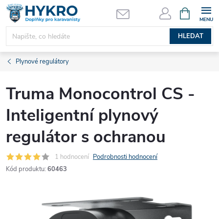
Přejít
NÁKUPNÍ
KOŠÍK
na
obsah
HLEDAT
Plynové regulátory
Truma Monocontrol CS -
Inteligentní plynový
regulátor s ochranou
1 hodnocení
Podrobnosti hodnocení
Kód produktu:
60463