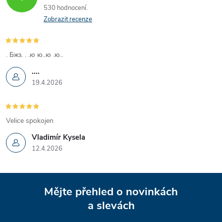
530 hodnocení
Zobrazit recenze
. Бжз. . .ю ю..ю .ю..
....
19.4.2026
Velice spokojen
Vladimír Kysela
12.4.2026
Z
Mějte přehled o novinkách
á
a slevách