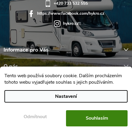
+420 733 532 555
https://www.facebook.com/hykro.cz
hykro.cz
Informace pro Vás
O nás
Tento web používá soubory cookie. Dalším procházením
tohoto webu vyjadřujete souhlas s jejich používáním.
Hodnocení obchodu
Nastavení
Copyright 2026
Karavany Hykro
. Všechna práva vyhrazena.
Upravit
nastavení cookies
Odmítnout
Souhlasím
Vytvořil Shoptet