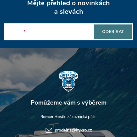
Mějte přehled o novinkách
á
a slevách
p
E-mail
ODEBÍRAT
a
t
í
Roman Horák
prodejna
@
hykro.cz