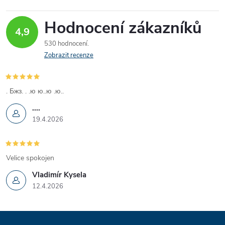
Hodnocení zákazníků
4,9
530 hodnocení
Zobrazit recenze
. Бжз. . .ю ю..ю .ю..
....
19.4.2026
Velice spokojen
Vladimír Kysela
12.4.2026
Z