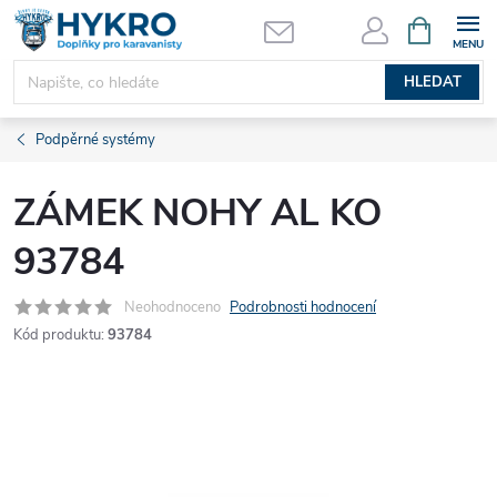
Přejít
NÁKUPNÍ
KOŠÍK
na
obsah
HLEDAT
Podpěrné systémy
ZÁMEK NOHY AL KO
93784
Neohodnoceno
Podrobnosti hodnocení
Kód produktu:
93784