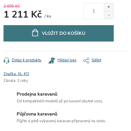
2 695 Kč
1 211 Kč
/ ks
Měrná
cena:
VLOŽIT DO KOŠÍKU
Dotaz k produktu
Hlídací pes
Sdílet
Značka:
AL-KO
Záruka
:
2 roky
Prodejna karavanů
Od kompaktních modelů až po luxusní obytné vozy.
Půjčovna karavanů
Půjčte si plně vybavený karavan připravený na cestu.