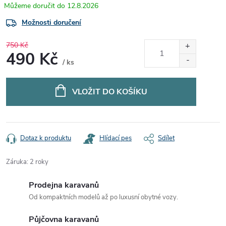
12.8.2026
Možnosti doručení
750 Kč
490 Kč
/ ks
Měrná
cena:
VLOŽIT DO KOŠÍKU
Dotaz k produktu
Hlídací pes
Sdílet
Záruka
:
2 roky
Prodejna karavanů
Od kompaktních modelů až po luxusní obytné vozy.
Půjčovna karavanů