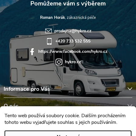
Roman Horák
prodejna
@
hykro.cz
+420 733 532 555
https://www.facebook.com/hykro.cz
hykro.cz
Informace pro Vás
O nás
Tento web používá soubory cookie. Dalším procházením
tohoto webu vyjadřujete souhlas s jejich používáním.
Hodnocení obchodu