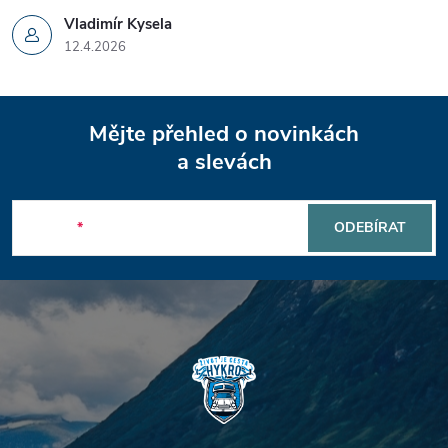
Vladimír Kysela
12.4.2026
Z
Mějte přehled o novinkách
á
a slevách
p
E-mail
ODEBÍRAT
a
t
í