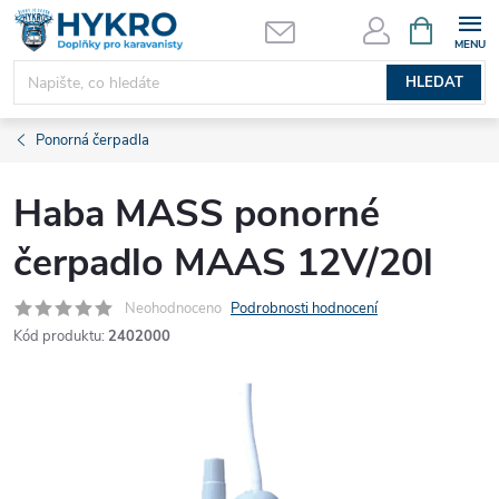
Přejít
NÁKUPNÍ
KOŠÍK
na
obsah
HLEDAT
Ponorná čerpadla
Haba MASS ponorné
čerpadlo MAAS 12V/20l
Neohodnoceno
Podrobnosti hodnocení
Kód produktu:
2402000