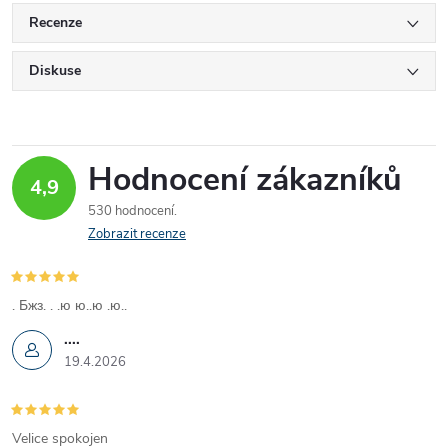
Recenze
Diskuse
Hodnocení zákazníků
4,9
530 hodnocení
Zobrazit recenze
. Бжз. . .ю ю..ю .ю..
....
19.4.2026
Velice spokojen