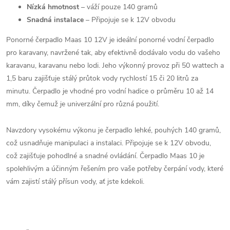
Nízká hmotnost
– váží pouze 140 gramů
Snadná instalace
– Připojuje se k 12V obvodu
Ponorné čerpadlo Maas 10 12V je ideální ponorné vodní čerpadlo
pro karavany, navržené tak, aby efektivně dodávalo vodu do vašeho
karavanu, karavanu nebo lodi. Jeho výkonný provoz při 50 wattech a
1,5 baru zajišťuje stálý průtok vody rychlostí 15 či 20 litrů za
minutu. Čerpadlo je vhodné pro vodní hadice o průměru 10 až 14
mm, díky čemuž je univerzální pro různá použití.
Navzdory vysokému výkonu je čerpadlo lehké, pouhých 140 gramů,
což usnadňuje manipulaci a instalaci. Připojuje se k 12V obvodu,
což zajišťuje pohodlné a snadné ovládání. Čerpadlo Maas 10 je
spolehlivým a účinným řešením pro vaše potřeby čerpání vody, které
vám zajistí stálý přísun vody, ať jste kdekoli.