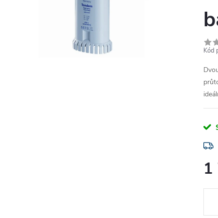
b
Kód 
Dvou
průt
ideá
1
Měr
cena