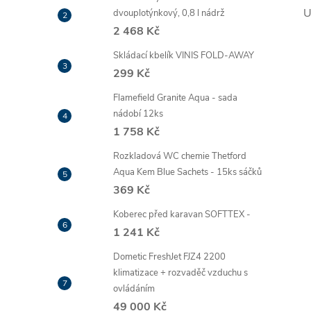
U
dvouplotýnkový, 0,8 l nádrž
2 468 Kč
Skládací kbelík VINIS FOLD-AWAY
299 Kč
Flamefield Granite Aqua - sada
nádobí 12ks
1 758 Kč
Rozkladová WC chemie Thetford
Aqua Kem Blue Sachets - 15ks sáčků
369 Kč
Koberec před karavan SOFTTEX -
1 241 Kč
Dometic FreshJet FJZ4 2200
klimatizace + rozvaděč vzduchu s
ovládáním
49 000 Kč