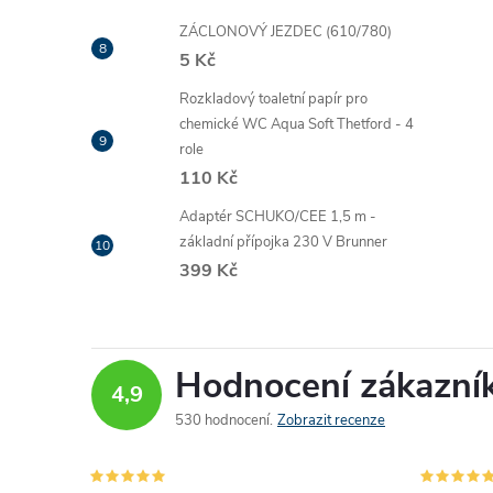
ZÁCLONOVÝ JEZDEC (610/780)
5 Kč
Rozkladový toaletní papír pro
chemické WC Aqua Soft Thetford - 4
role
110 Kč
Adaptér SCHUKO/CEE 1,5 m -
základní přípojka 230 V Brunner
399 Kč
Hodnocení zákazní
4,9
530 hodnocení
Zobrazit recenze