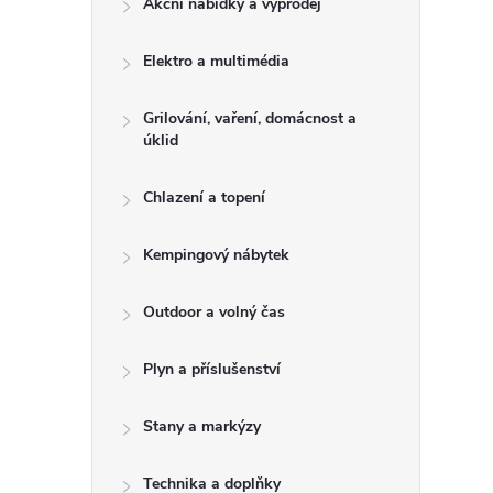
Akční nabídky a výprodej
t
Elektro a multimédia
r
a
Grilování, vaření, domácnost a
úklid
n
Chlazení a topení
n
Kempingový nábytek
í
Outdoor a volný čas
p
Plyn a příslušenství
a
Stany a markýzy
n
Technika a doplňky