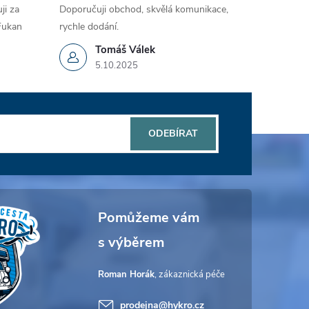
ji za
Doporučuji obchod, skvělá komunikace,
 Fukan
rychle dodání.
Tomáš Válek
5.10.2025
ODEBÍRAT
Roman Horák
prodejna
@
hykro.cz