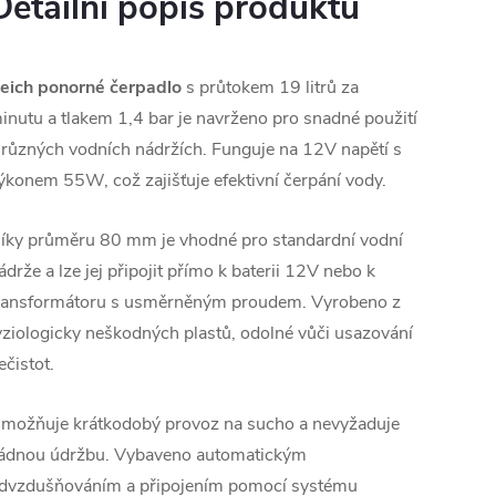
Detailní popis produktu
eich ponorné čerpadlo
s průtokem 19 litrů za
inutu a tlakem 1,4 bar je navrženo pro snadné použití
 různých vodních nádržích. Funguje na 12V napětí s
ýkonem 55W, což zajišťuje efektivní čerpání vody.
íky průměru 80 mm je vhodné pro standardní vodní
ádrže a lze jej připojit přímo k baterii 12V nebo k
ransformátoru s usměrněným proudem. Vyrobeno z
yziologicky neškodných plastů, odolné vůči usazování
ečistot.
možňuje krátkodobý provoz na sucho a nevyžaduje
ádnou údržbu. Vybaveno automatickým
dvzdušňováním a připojením pomocí systému