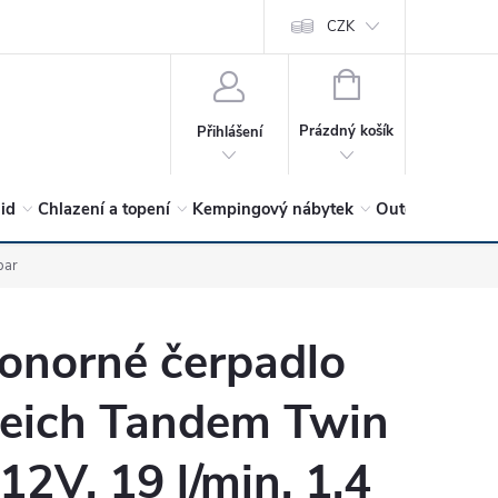
vrátit?
Vítejte v Hykro s.r.o
O společnosti
CZK
Hodnocení obchodu
NÁKUPNÍ
KOŠÍK
Prázdný košík
Přihlášení
lid
Chlazení a topení
Kempingový nábytek
Outdoor a volný
bar
onorné čerpadlo
eich Tandem Twin
 12V, 19 l/min, 1,4