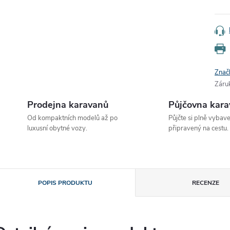
Znač
Záru
Prodejna karavanů
Půjčovna kar
Od kompaktních modelů až po
Půjčte si plně vybav
luxusní obytné vozy.
připravený na cestu.
POPIS PRODUKTU
RECENZE