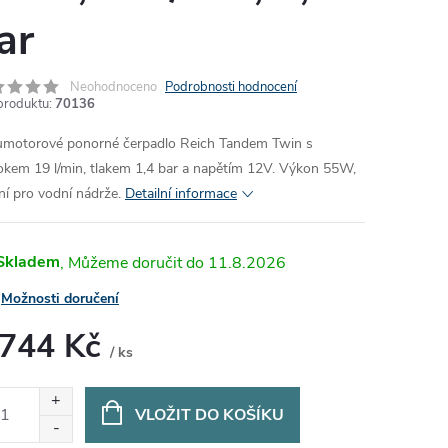
ar
Neohodnoceno
Podrobnosti hodnocení
produktu:
70136
motorové ponorné čerpadlo Reich Tandem Twin s
okem 19 l/min, tlakem 1,4 bar a napětím 12V. Výkon 55W,
lní pro vodní nádrže.
Detailní informace
Skladem
11.8.2026
Možnosti doručení
 744 Kč
/ ks
ná
:
VLOŽIT DO KOŠÍKU