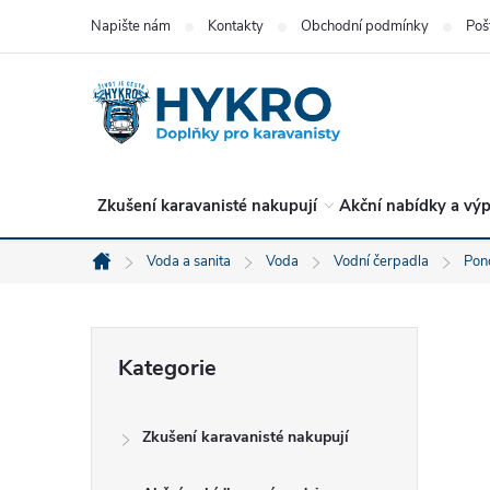
Přejít
Napište nám
Kontakty
Obchodní podmínky
Poš
na
obsah
Zkušení karavanisté nakupují
Akční nabídky a výp
Voda a sanita
Voda
Vodní čerpadla
Pon
Domů
P
Přeskočit
Kategorie
kategorie
o
Zkušení karavanisté nakupují
s