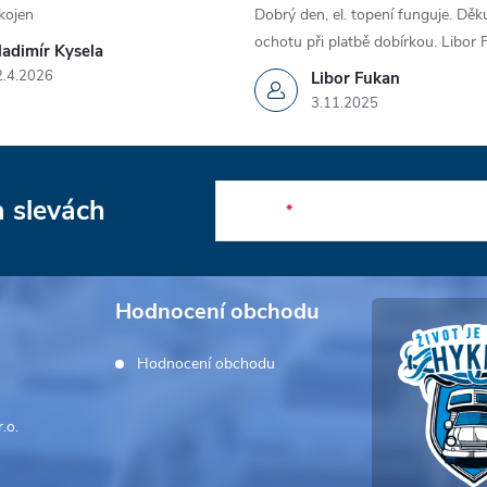
kojen
Dobrý den, el. topení funguje. Děku
ochotu při platbě dobírkou. Libor
ladimír Kysela
2.4.2026
Libor Fukan
3.11.2025
a slevách
E-mail
Hodnocení obchodu
Hodnocení obchodu
.o.