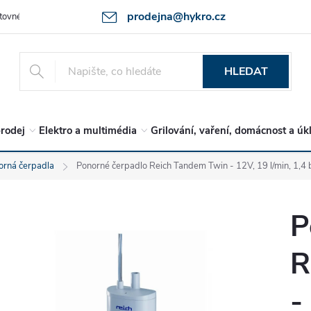
prodejna@hykro.cz
tovné
Ochrana osob. údajů - GDPR
Postup při reklamaci -jak zboží 
HLEDAT
rodej
Elektro a multimédia
Grilování, vaření, domácnost a úk
orná čerpadla
Ponorné čerpadlo Reich Tandem Twin - 12V, 19 l/min, 1,4 
P
R
-