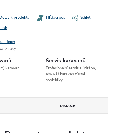
Dotaz k produktu
Hlídací pes
Sdílet
Tisk
ka:
Reich
ka
:
2 roky
avanů
Servis karavanů
ený karavan
Profesionální servis a údržba,
aby váš karavan zůstal
spolehlivý.
DISKUZE