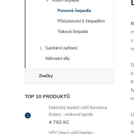
Vodní čerpadla
Ponorná čerpadla
Příslušenství k čerpadlům
R
Tlaková čerpadla
m
v
Sanitární zařízení
v
Náhradní díly
D
n
Značky
t
f
TOP 10 PRODUKTŮ
n
Elektrický tepelný zářič Barcelona
U
Enders - venkovní topidlo
4 792 Kč
ž
o
HPV Lihový vařič Mambo -