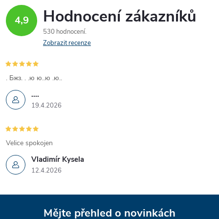
Hodnocení zákazníků
4,9
530 hodnocení
Zobrazit recenze
. Бжз. . .ю ю..ю .ю..
....
19.4.2026
Velice spokojen
Vladimír Kysela
12.4.2026
Z
Mějte přehled o novinkách