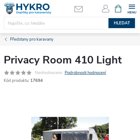
Přejít
NÁKUPNÍ
KOŠÍK
na
obsah
HLEDAT
Předstany pro karavany
Privacy Room 410 Light
Neohodnoceno
Podrobnosti hodnocení
Kód produktu:
17694