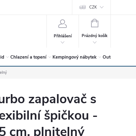
vrátit?
Vítejte v Hykro s.r.o
O společnosti
CZK
Hodnocení obchodu
NÁKUPNÍ
KOŠÍK
Prázdný košík
Přihlášení
lid
Chlazení a topení
Kempingový nábytek
Outdoor a volný
telný
urbo zapalovač s
lexibilní špičkou -
5 cm, plnitelný