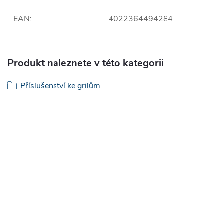
EAN
:
4022364494284
Produkt naleznete v této kategorii
Příslušenství ke grilům