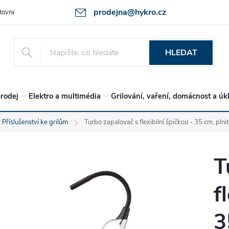
prodejna@hykro.cz
tovné
Ochrana osob. údajů - GDPR
Postup při reklamaci -jak zboží 
HLEDAT
rodej
Elektro a multimédia
Grilování, vaření, domácnost a úk
Příslušenství ke grilům
Turbo zapalovač s flexibilní špičkou - 35 cm, plni
T
f
3