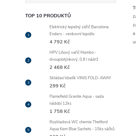
T
TOP 10 PRODUKTŮ
z
z
Elektrický tepelný zářič Barcelona
a
Enders - venkovní topidlo
4 792 Kč
u
HPV Lihový vařič Mambo -
dvouplotýnkový, 0,8 l nádrž
2 468 Kč
Skládací kbelík VINIS FOLD-AWAY
299 Kč
Flamefield Granite Aqua - sada
nádobí 12ks
1 758 Kč
Rozkladová WC chemie Thetford
Aqua Kem Blue Sachets - 15ks sáčků