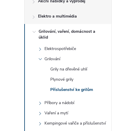
Akční nabídky a výprodej
t
Elektro a multimédia
r
a
Grilování, vaření, domácnost a
úklid
n
Elektrospotřebiče
Grilování
n
Grily na dřevěné uhlí
í
Plynové grily
Příslušenství ke grilům
p
Příbory a nádobí
a
Vaření a mytí
n
Kempingové vařiče a příslušenství