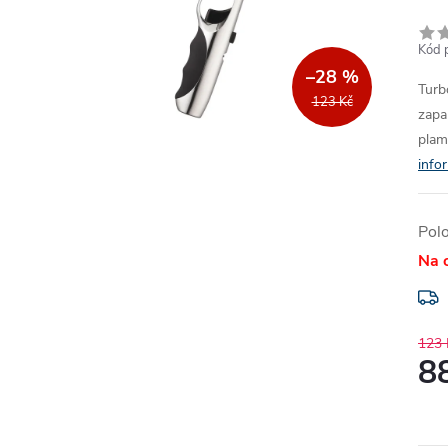
Kód 
–28 %
Turbo
123 Kč
zapa
plam
info
Pol
Na 
123 
8
Měr
cena