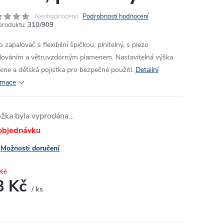
Neohodnoceno
Podrobnosti hodnocení
produktu:
310/909
 zapalovač s flexibilní špičkou, plnitelný, s piezo
lováním a větruvzdorným plamenem. Nastavitelná výška
ene a dětská pojistka pro bezpečné použití.
Detailní
rmace
ožka byla vyprodána…
objednávku
Možnosti doručení
Kč
8 Kč
/ ks
ná
: