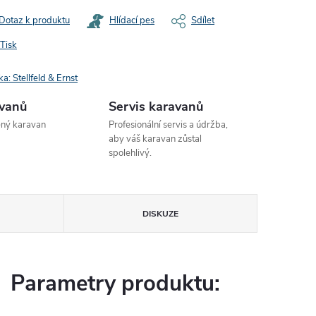
Dotaz k produktu
Hlídací pes
Sdílet
Tisk
ka:
Stellfeld & Ernst
avanů
Servis karavanů
ený karavan
Profesionální servis a údržba,
aby váš karavan zůstal
spolehlivý.
DISKUZE
Parametry produktu: