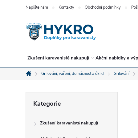
Přejít
Napište nám
Kontakty
Obchodní podmínky
Poš
na
obsah
Zkušení karavanisté nakupují
Akční nabídky a výp
Grilování, vaření, domácnost a úklid
Grilování
Domů
P
Přeskočit
Kategorie
kategorie
o
Zkušení karavanisté nakupují
s