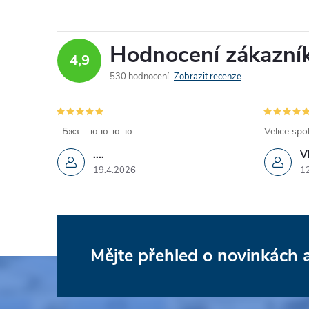
Hodnocení zákazní
4,9
530 hodnocení
Zobrazit recenze
. Бжз. . .ю ю..ю .ю..
Velice spo
....
V
19.4.2026
1
Mějte přehled o novinkách
Z
á