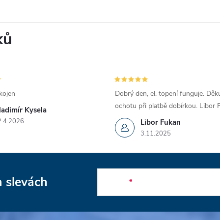
ků
kojen
Dobrý den, el. topení funguje. Děku
ochotu při platbě dobírkou. Libor
ladimír Kysela
2.4.2026
Libor Fukan
3.11.2025
a slevách
E-mail