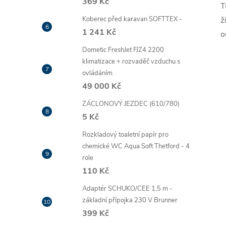
369 Kč
T
Koberec před karavan SOFTTEX -
ž
1 241 Kč
o
Dometic FreshJet FJZ4 2200
klimatizace + rozvaděč vzduchu s
ovládáním
49 000 Kč
ZÁCLONOVÝ JEZDEC (610/780)
5 Kč
Rozkladový toaletní papír pro
chemické WC Aqua Soft Thetford - 4
role
110 Kč
Adaptér SCHUKO/CEE 1,5 m -
základní přípojka 230 V Brunner
399 Kč