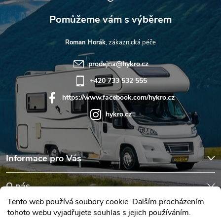
Roman Horák
prodejna
@
hykro.cz
+420 733 532 555
https://www.facebook.com/hykro.cz
hykro.cz
Informace pro Vás
O nás
Tento web používá soubory cookie. Dalším procházením
tohoto webu vyjadřujete souhlas s jejich používáním.
Hodnocení obchodu