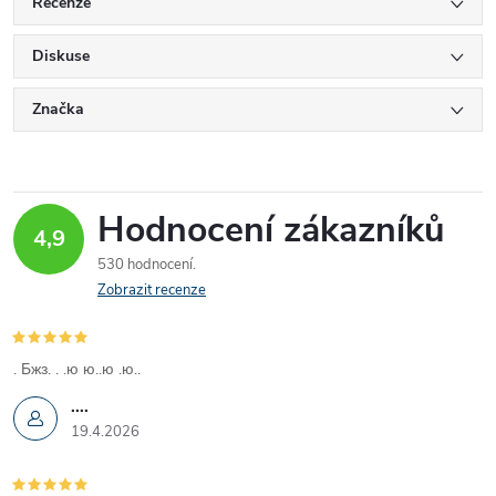
Recenze
Diskuse
Značka
Hodnocení zákazníků
4,9
530 hodnocení
Zobrazit recenze
. Бжз. . .ю ю..ю .ю..
....
19.4.2026