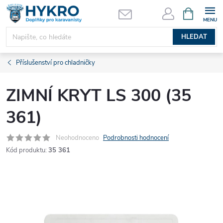
Přejít
NÁKUPNÍ
KOŠÍK
na
obsah
HLEDAT
Příslušenství pro chladničky
ZIMNÍ KRYT LS 300 (35
361)
Neohodnoceno
Podrobnosti hodnocení
Kód produktu:
35 361