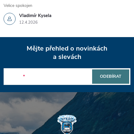
Velice spokojen
Vladimír Kysela
12.4.2026
Z
Mějte přehled o novinkách
á
a slevách
p
E-mail
ODEBÍRAT
a
t
í