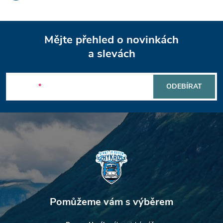
Z
Mějte přehled o novinkách
á
a slevách
p
E-mail
ODEBÍRAT
a
t
í