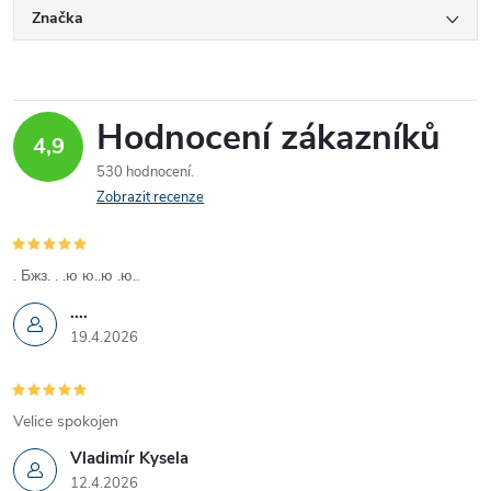
Značka
Hodnocení zákazníků
4,9
530 hodnocení
Zobrazit recenze
. Бжз. . .ю ю..ю .ю..
....
19.4.2026
Velice spokojen
Vladimír Kysela
12.4.2026