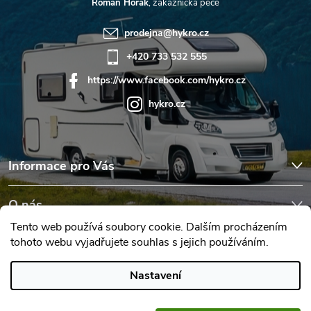
Roman Horák
prodejna
@
hykro.cz
+420 733 532 555
https://www.facebook.com/hykro.cz
hykro.cz
Informace pro Vás
O nás
Tento web používá soubory cookie. Dalším procházením
tohoto webu vyjadřujete souhlas s jejich používáním.
Hodnocení obchodu
Nastavení
Copyright 2026
Karavany Hykro
. Všechna práva vyhrazena.
Upravit
nastavení cookies