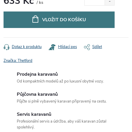
633 Kč
/ ks
Měrná
cena:
VLOŽIT DO KOŠÍKU
Dotaz k produktu
Hlídací pes
Sdílet
Značka:
Thetford
Prodejna karavanů
Od kompaktních modelů až po luxusní obytné vozy.
Půjčovna karavanů
Půjčte si plně vybavený karavan připravený na cestu.
Servis karavanů
Profesionální servis a údržba, aby váš karavan zůstal
spolehlivý.