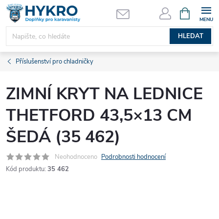
Přejít
NÁKUPNÍ
KOŠÍK
na
obsah
HLEDAT
Příslušenství pro chladničky
ZIMNÍ KRYT NA LEDNICE
THETFORD 43,5×13 CM
ŠEDÁ (35 462)
Neohodnoceno
Podrobnosti hodnocení
Kód produktu:
35 462