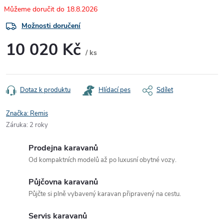
18.8.2026
Možnosti doručení
10 020 Kč
/ ks
Měrná
cena:
Dotaz k produktu
Hlídací pes
Sdílet
Značka:
Remis
Záruka
:
2 roky
Prodejna karavanů
Od kompaktních modelů až po luxusní obytné vozy.
Půjčovna karavanů
Půjčte si plně vybavený karavan připravený na cestu.
Servis karavanů