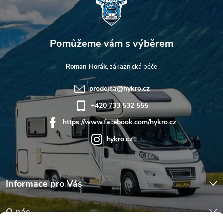
Roman Horák
prodejna
@
hykro.cz
+420 733 532 555
https://www.facebook.com/hykro.cz
hykro.cz
Informace pro Vás
O nás