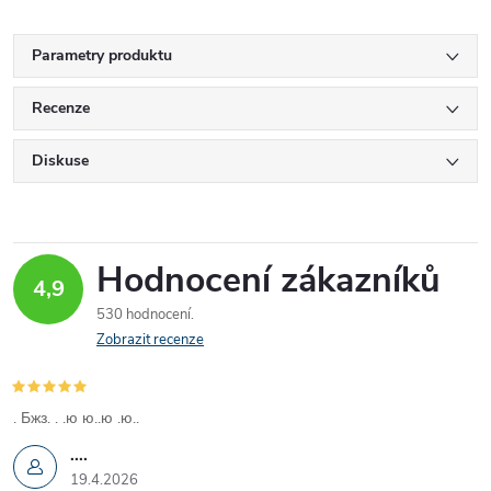
Parametry produktu
Recenze
Diskuse
Hodnocení zákazníků
4,9
530 hodnocení
Zobrazit recenze
. Бжз. . .ю ю..ю .ю..
....
19.4.2026