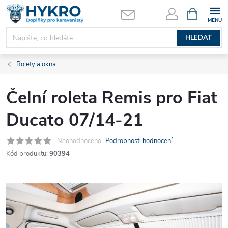
Přejít
NÁKUPNÍ
KOŠÍK
na
obsah
HLEDAT
Rolety a okna
Čelní roleta Remis pro Fiat
Ducato 07/14-21
Neohodnoceno
Podrobnosti hodnocení
Kód produktu:
90394