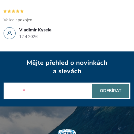
Velice spokojen
Vladimír Kysela
12.4.2026
Z
Mějte přehled o novinkách
á
a slevách
p
E-mail
ODEBÍRAT
a
t
í