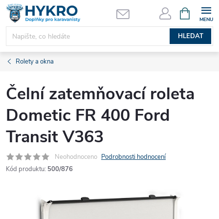
Přejít
NÁKUPNÍ
KOŠÍK
na
obsah
HLEDAT
Rolety a okna
Čelní zatemňovací roleta
Dometic FR 400 Ford
Transit V363
Neohodnoceno
Podrobnosti hodnocení
Kód produktu:
500/876