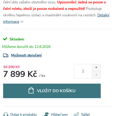
čelní sklo vašeho obytného vozu.
Upozornění:
Jedná
se pouze o
čelní roletu, zboží je pouze rozbalené a nepoužité!
Poskytuje
skvělou tepelnou izolaci a maximální soukromí na cestách.
Detailní
informace
Skladem
12.8.2026
Možnosti doručení
10 290 Kč
7 899 Kč
/ ks
Měrná
cena:
VLOŽIT DO KOŠÍKU
Dotaz k produktu
Hlídací pes
Sdílet