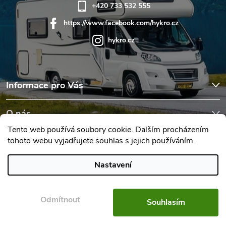
+420 733 532 555
https://www.facebook.com/hykro.cz
hykro.cz
Informace pro Vás
O nás
Tento web používá soubory cookie. Dalším procházením
tohoto webu vyjadřujete souhlas s jejich používáním.
Hodnocení obchodu
Nastavení
Copyright 2026
Karavany Hykro
. Všechna práva vyhrazena.
Upravit
nastavení cookies
Odmítnout
Souhlasím
Vytvořil Shoptet