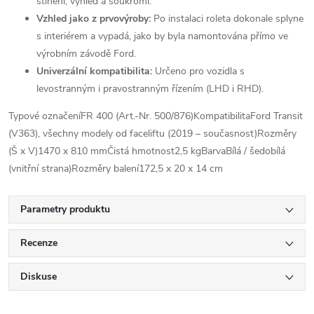
stínění, výhled a soukromí.
Vzhled jako z prvovýroby:
Po instalaci roleta dokonale splyne
s interiérem a vypadá, jako by byla namontována přímo ve
výrobním závodě Ford.
Univerzální kompatibilita:
Určeno pro vozidla s
levostranným i pravostranným řízením (LHD i RHD).
Typové označeníFR 400 (Art.-Nr. 500/876)KompatibilitaFord Transit
(V363), všechny modely od faceliftu (2019 – současnost)Rozměry
(Š x V)1470 x 810 mmČistá hmotnost2,5 kgBarvaBílá / šedobílá
(vnitřní strana)Rozměry balení172,5 x 20 x 14 cm
Parametry produktu
Recenze
Diskuse