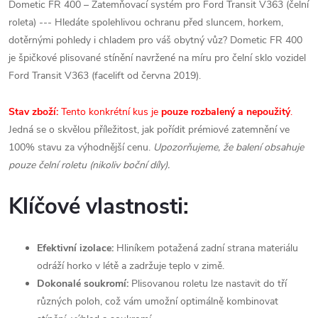
Dometic FR 400 – Zatemňovací systém pro Ford Transit V363 (čelní
roleta) --- Hledáte spolehlivou ochranu před sluncem, horkem,
dotěrnými pohledy i chladem pro váš obytný vůz? Dometic FR 400
je špičkové plisované stínění navržené na míru pro čelní sklo vozidel
Ford Transit V363 (facelift od června 2019).
Stav zboží:
Tento konkrétní kus je
pouze rozbalený a nepoužitý
.
Jedná se o skvělou příležitost, jak pořídit prémiové zatemnění ve
100% stavu za výhodnější cenu.
Upozorňujeme, že balení obsahuje
pouze čelní roletu (nikoliv boční díly).
Klíčové vlastnosti:
Efektivní izolace:
Hliníkem potažená zadní strana materiálu
odráží horko v létě a zadržuje teplo v zimě.
Dokonalé soukromí:
Plisovanou roletu lze nastavit do tří
různých poloh, což vám umožní optimálně kombinovat