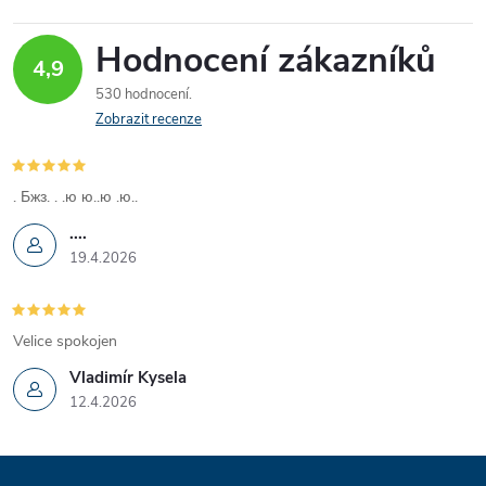
Hodnocení zákazníků
4,9
530 hodnocení
Zobrazit recenze
. Бжз. . .ю ю..ю .ю..
....
19.4.2026
Velice spokojen
Vladimír Kysela
12.4.2026
Z