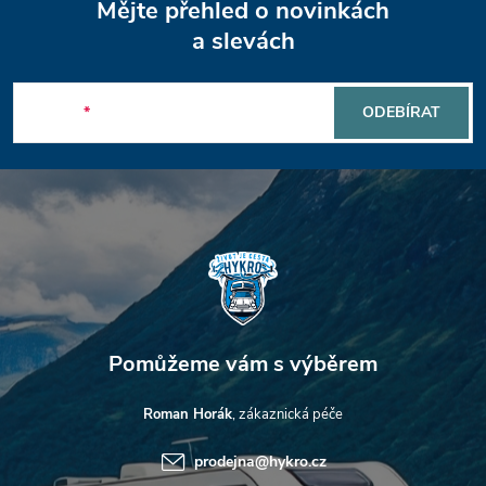
Mějte přehled o novinkách
á
a slevách
p
E-mail
ODEBÍRAT
a
t
í
Roman Horák
prodejna
@
hykro.cz