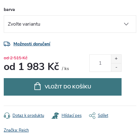
barva
Možnosti doručení
od 2 515 Kč
od
1 983 Kč
/ ks
Měrná
cena:
VLOŽIT DO KOŠÍKU
Dotaz k produktu
Hlídací pes
Sdílet
Značka:
Reich