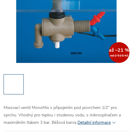
až –21 %
od 2 515 Kč
Mixovací ventil MonoMix s připojením pod povrchem 1/2" pro
sprchu. Vhodný pro teplou i studenou vodu, s mikrospínačem a
maximálním tlakem 3 bar. Béžová barva
Detailní informace