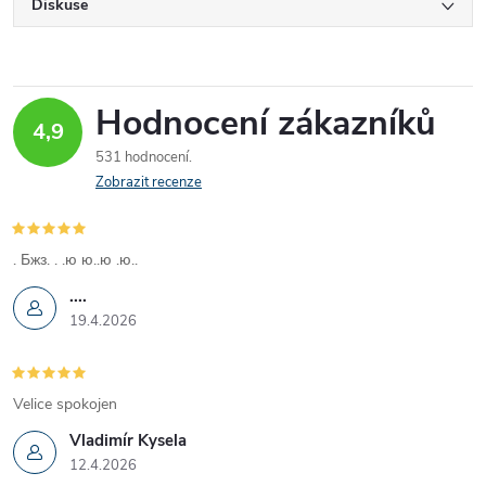
Diskuse
Hodnocení zákazníků
4,9
531 hodnocení
Zobrazit recenze
. Бжз. . .ю ю..ю .ю..
....
19.4.2026
Velice spokojen
Vladimír Kysela
12.4.2026