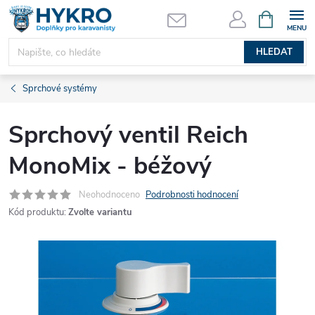
Přejít
NÁKUPNÍ
KOŠÍK
na
obsah
HLEDAT
Sprchové systémy
Sprchový ventil Reich
MonoMix - béžový
Neohodnoceno
Podrobnosti hodnocení
Kód produktu:
Zvolte variantu