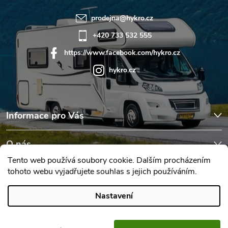
prodejna
@
hykro.cz
+420 733 532 555
https://www.facebook.com/hykro.cz
hykro.cz
Informace pro Vás
O nás
Tento web používá soubory cookie. Dalším procházením
tohoto webu vyjadřujete souhlas s jejich používáním.
Hodnocení obchodu
Nastavení
Copyright 2026
Karavany Hykro
. Všechna práva vyhrazena.
Upravit
nastavení cookies