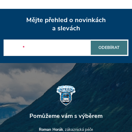
Z
Mějte přehled o novinkách
á
a slevách
p
E-mail
ODEBÍRAT
a
t
í
Roman Horák