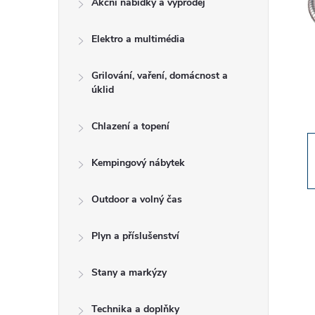
Akční nabídky a výprodej
t
Elektro a multimédia
r
a
Grilování, vaření, domácnost a
úklid
n
Chlazení a topení
n
Kempingový nábytek
í
Outdoor a volný čas
p
Plyn a příslušenství
a
Stany a markýzy
n
Technika a doplňky