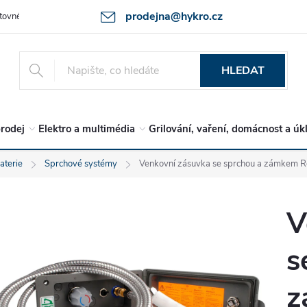
prodejna@hykro.cz
tovné
Ochrana osob. údajů - GDPR
Postup při reklamaci -jak zboží 
HLEDAT
rodej
Elektro a multimédia
Grilování, vaření, domácnost a úk
aterie
Sprchové systémy
Venkovní zásuvka se sprchou a zámkem Re
V
s
z