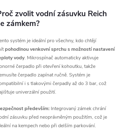
Proč zvolit vodní zásuvku Reich
se zámkem?
ento systém je ideální pro všechny, kdo chtějí
ít
pohodlnou venkovní sprchu s možností nastavení
eploty vody
. Mikrospínač automaticky aktivuje
onorné čerpadlo při otevření kohoutku, takže
emusíte čerpadlo zapínat ručně. Systém je
ompatibilní i s tlakovými čerpadly až do 3 bar, což
ajišťuje univerzální použití.
ezpečnost především:
Integrovaný zámek chrání
odní zásuvku před neoprávněným použitím, což je
deální na kempech nebo při delším parkování.