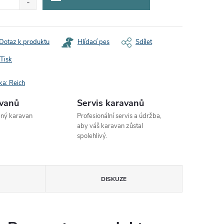
Dotaz k produktu
Hlídací pes
Sdílet
Tisk
ka:
Reich
avanů
Servis karavanů
ený karavan
Profesionální servis a údržba,
aby váš karavan zůstal
spolehlivý.
DISKUZE