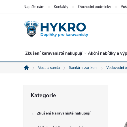
Přejít
Napište nám
Kontakty
Obchodní podmínky
Poš
na
obsah
Zkušení karavanisté nakupují
Akční nabídky a výp
Voda a sanita
Sanitární zařízení
Vodovodní b
Domů
P
Přeskočit
Kategorie
kategorie
o
Zkušení karavanisté nakupují
s