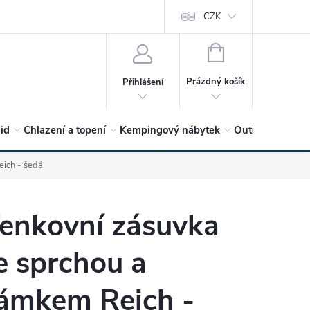
vrátit?
Vítejte v Hykro s.r.o
O společnosti
CZK
Hodnocení obchodu
NÁKUPNÍ
KOŠÍK
Prázdný košík
Přihlášení
lid
Chlazení a topení
Kempingový nábytek
Outdoor a volný
ich - šedá
enkovní zásuvka
e sprchou a
ámkem Reich -