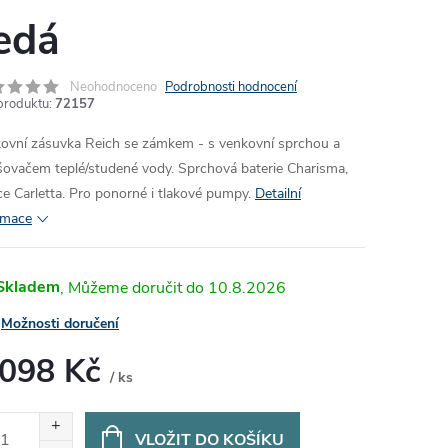
edá
Neohodnoceno
Podrobnosti hodnocení
produktu:
72157
ovní zásuvka Reich se zámkem - s venkovní sprchou
a
šovač
em
teplé/studené vody. Sprchová baterie Charisma,
ce Carletta. Pro ponorné
i
tlakové pumpy.
Detailní
rmace
Skladem
10.8.2026
Možnosti doručení
 098 Kč
/ ks
ná
:
VLOŽIT DO KOŠÍKU