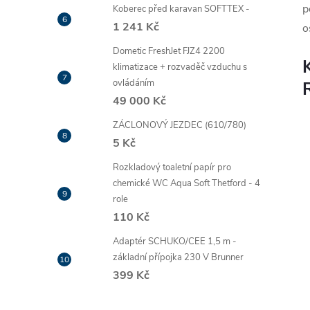
p
Koberec před karavan SOFTTEX -
1 241 Kč
o
Dometic FreshJet FJZ4 2200
klimatizace + rozvaděč vzduchu s
ovládáním
49 000 Kč
ZÁCLONOVÝ JEZDEC (610/780)
5 Kč
Rozkladový toaletní papír pro
chemické WC Aqua Soft Thetford - 4
role
110 Kč
Adaptér SCHUKO/CEE 1,5 m -
základní přípojka 230 V Brunner
399 Kč