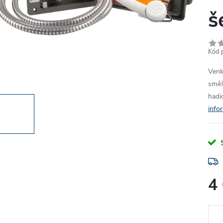
š
Kód 
Venk
smě
hadi
info
4
Měr
cena