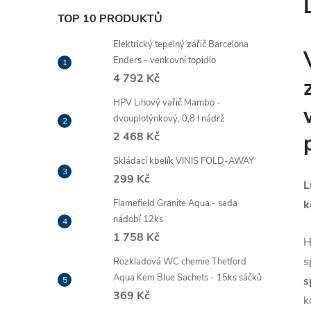
TOP 10 PRODUKTŮ
Elektrický tepelný zářič Barcelona
Enders - venkovní topidlo
4 792 Kč
HPV Lihový vařič Mambo -
dvouplotýnkový, 0,8 l nádrž
2 468 Kč
Skládací kbelík VINIS FOLD-AWAY
299 Kč
L
Flamefield Granite Aqua - sada
k
nádobí 12ks
1 758 Kč
H
s
Rozkladová WC chemie Thetford
Aqua Kem Blue Sachets - 15ks sáčků
s
369 Kč
k