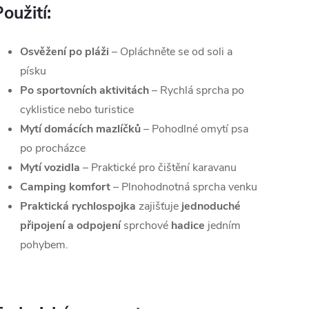
oužití:
Osvěžení po pláži
– Opláchněte se od soli a
písku
Po sportovních aktivitách
– Rychlá sprcha po
cyklistice nebo turistice
Mytí domácích mazlíčků
– Pohodlné omytí psa
po procházce
Mytí vozidla
– Praktické pro čištění karavanu
Camping komfort
– Plnohodnotná sprcha venku
Praktická rychlospojka
zajišťuje
jednoduché
p
řipojení
a
odpojení
sprchové
hadice
jedním
pohybem.