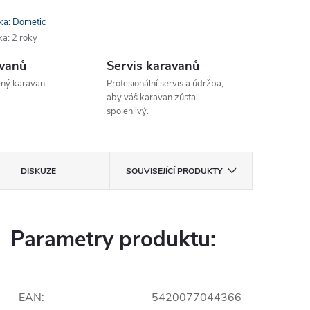
ka:
Dometic
ka
:
2 roky
avanů
Servis karavanů
ený karavan
Profesionální servis a údržba,
aby váš karavan zůstal
spolehlivý.
DISKUZE
SOUVISEJÍCÍ PRODUKTY
Parametry produktu:
EAN
:
5420077044366