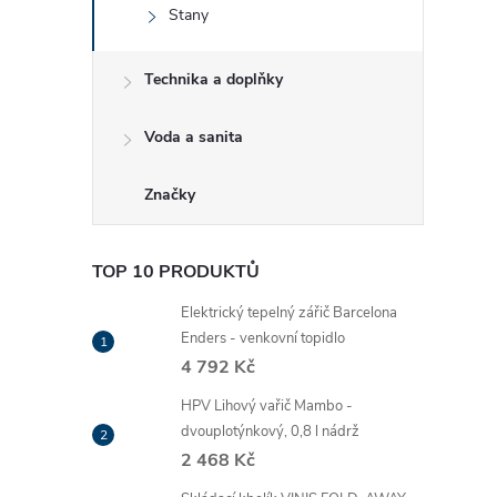
e
Stany
l
Technika a doplňky
Voda a sanita
Značky
TOP 10 PRODUKTŮ
Elektrický tepelný zářič Barcelona
Enders - venkovní topidlo
4 792 Kč
HPV Lihový vařič Mambo -
dvouplotýnkový, 0,8 l nádrž
2 468 Kč