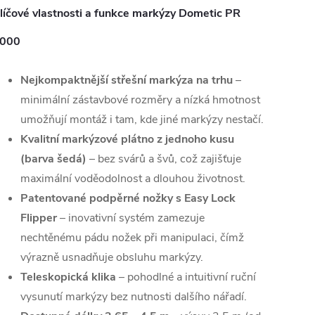
líčové vlastnosti a funkce markýzy Dometic PR
000
Nejkompaktnější střešní markýza na trhu
–
minimální zástavbové rozměry a nízká hmotnost
umožňují montáž i tam, kde jiné markýzy nestačí.
Kvalitní markýzové plátno z jednoho kusu
(barva šedá)
– bez svárů a švů, což zajišťuje
maximální voděodolnost a dlouhou životnost.
Patentované podpěrné nožky s Easy Lock
Flipper
– inovativní systém zamezuje
nechtěnému pádu nožek při manipulaci, čímž
výrazně usnadňuje obsluhu markýzy.
Teleskopická klika
– pohodlné a intuitivní ruční
vysunutí markýzy bez nutnosti dalšího nářadí.