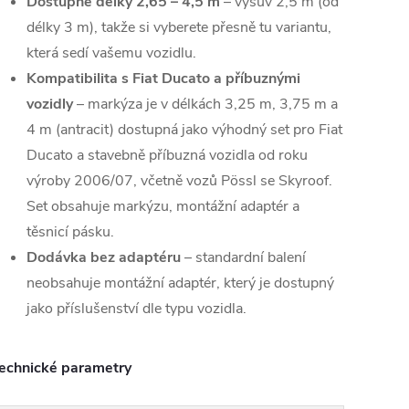
Dostupné délky 2,65 – 4,5 m
– výsuv 2,5 m (od
délky 3 m), takže si vyberete přesně tu variantu,
která sedí vašemu vozidlu.
Kompatibilita s Fiat Ducato a příbuznými
vozidly
– markýza je v délkách 3,25 m, 3,75 m a
4 m (antracit) dostupná jako výhodný set pro Fiat
Ducato a stavebně příbuzná vozidla od roku
výroby 2006/07, včetně vozů Pössl se Skyroof.
Set obsahuje markýzu, montážní adaptér a
těsnicí pásku.
Dodávka bez adaptéru
– standardní balení
neobsahuje montážní adaptér, který je dostupný
jako příslušenství dle typu vozidla.
echnické parametry