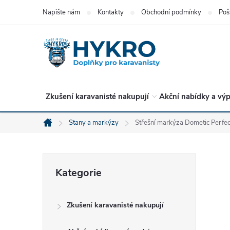
Přejít
Napište nám
Kontakty
Obchodní podmínky
Poš
na
obsah
Zkušení karavanisté nakupují
Akční nabídky a výp
Stany a markýzy
Střešní markýza Dometic Perfec
Domů
P
Přeskočit
Kategorie
kategorie
o
Zkušení karavanisté nakupují
s