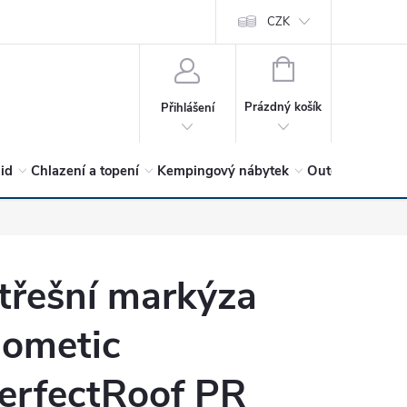
vrátit?
Vítejte v Hykro s.r.o
O společnosti
CZK
Hodnocení obchodu
NÁKUPNÍ
KOŠÍK
Prázdný košík
Přihlášení
lid
Chlazení a topení
Kempingový nábytek
Outdoor a volný
třešní markýza
ometic
erfectRoof PR