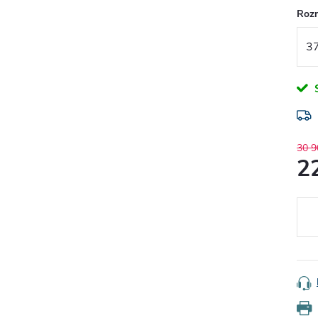
Roz
30 9
2
Měr
cena