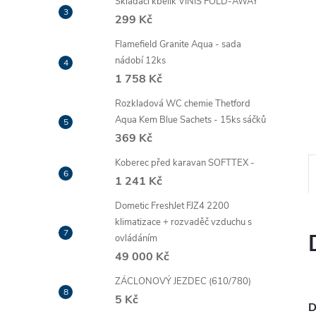
Skládací kbelík VINIS FOLD-AWAY
299 Kč
Flamefield Granite Aqua - sada
nádobí 12ks
1 758 Kč
Rozkladová WC chemie Thetford
Aqua Kem Blue Sachets - 15ks sáčků
369 Kč
Koberec před karavan SOFTTEX -
1 241 Kč
Dometic FreshJet FJZ4 2200
klimatizace + rozvaděč vzduchu s
ovládáním
49 000 Kč
ZÁCLONOVÝ JEZDEC (610/780)
5 Kč
D