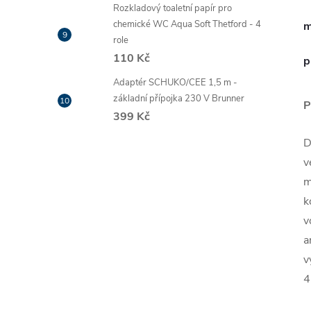
Rozkladový toaletní papír pro
chemické WC Aqua Soft Thetford - 4
m
role
110 Kč
p
Adaptér SCHUKO/CEE 1,5 m -
základní přípojka 230 V Brunner
P
399 Kč
D
v
m
k
v
a
v
4