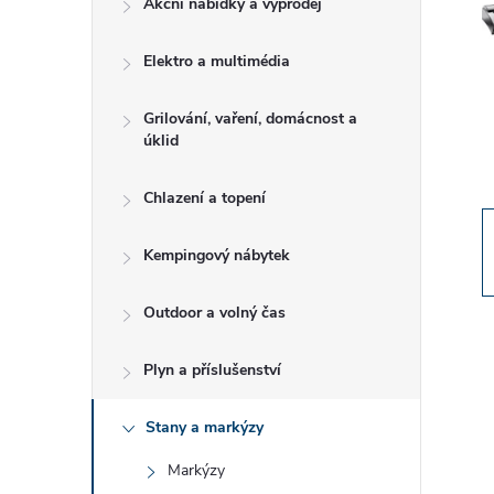
Akční nabídky a výprodej
t
Elektro a multimédia
r
a
Grilování, vaření, domácnost a
úklid
n
Chlazení a topení
n
Kempingový nábytek
í
Outdoor a volný čas
p
Plyn a příslušenství
a
Stany a markýzy
n
Markýzy