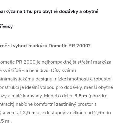
arkýza na trhu pro obytné dodávky a obytné
řívěsy
roč si vybrat markýzu Dometic PR 2000?
ometic PR 2000 je nejkompaktnější střešní markýza
e své třídě – a není divu. Díky svému
inimalistickému designu, nízké hmotnosti a robustní
onstrukci je ideální volbou pro
dodávky, menší obytné
ozy a malé karavany.
Model o délce
3,8 m
(pouzdro
ntracit) nabídne komfortní zastíněný prostor s
ýsuvem až
2,5 m
a je dostupný v délkách od 2,65 do
,5 m..