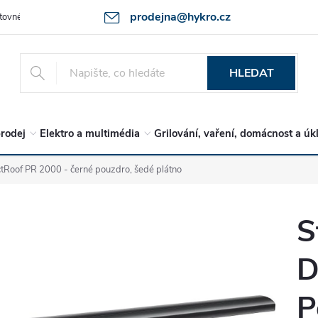
prodejna@hykro.cz
tovné
Ochrana osob. údajů - GDPR
Postup při reklamaci -jak zboží 
HLEDAT
rodej
Elektro a multimédia
Grilování, vaření, domácnost a úk
tRoof PR 2000 - černé pouzdro, šedé plátno
S
D
P