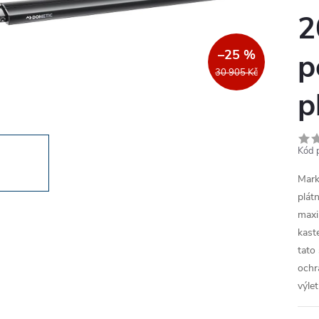
2
–25 %
p
30 905 Kč
p
Kód 
Mar
plát
maxim
kast
tato
ochr
výlet