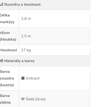
📐 Rozměry a hmotnost
Délka
3,8 m
markýzy
Výsuv
2,5 m
(hloubka)
Hmotnost
27 kg
🎨 Materiály a barvy
Barva
pouzdra
⬛ Antracit
(kazety)
Barva
🩶 Šedá (Grey)
plátna