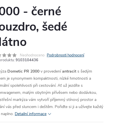
000 - černé
ouzdro, šedé
látno
Neohodnoceno
Podrobnosti hodnocení
produktu:
9103104436
kýza
Dometic PR 2000
v provedení
antracit
s šedým
nem je synonymem kompaktnosti, nízké hmotnosti a
ální spolehlivosti při cestování. Ať už jezdíte s
enwagenem, malým obytným přívěsem nebo dodávkou,
 střešní markýza vám vytvoří příjemný stínový prostor a
ání vás před sluncem i deštěm. Pořiďte si ji a užívejte každý
 naplno.
Detailní informace