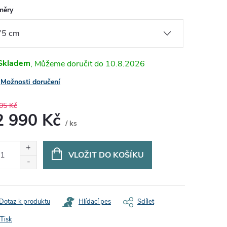
měry
Skladem
10.8.2026
Možnosti doručení
05 Kč
2 990 Kč
/ ks
ná
:
VLOŽIT DO KOŠÍKU
Dotaz k produktu
Hlídací pes
Sdílet
Tisk