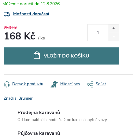
12.8.2026
Možnosti doručení
250 Kč
168 Kč
/ ks
Měrná
cena:
VLOŽIT DO KOŠÍKU
Dotaz k produktu
Hlídací pes
Sdílet
Značka:
Brunner
Prodejna karavanů
Od kompaktních modelů až po luxusní obytné vozy.
Půjčovna karavanů