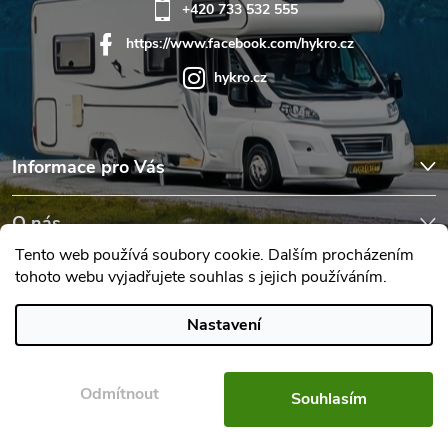
+420 733 532 555
https://www.facebook.com/hykro.cz
hykro.cz
Informace pro Vás
O nás
Tento web používá soubory cookie. Dalším procházením
tohoto webu vyjadřujete souhlas s jejich používáním.
Hodnocení obchodu
Nastavení
Copyright 2026
Karavany Hykro
. Všechna práva vyhrazena.
Upravit
nastavení cookies
Odmítnout
Souhlasím
Vytvořil Shoptet