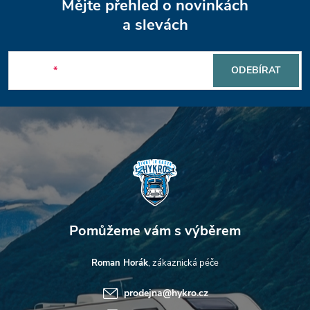
Mějte přehled o novinkách
á
a slevách
p
E-mail
ODEBÍRAT
a
t
í
Roman Horák
prodejna
@
hykro.cz