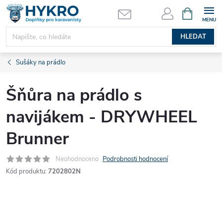
Přejít
NÁKUPNÍ
KOŠÍK
na
obsah
HLEDAT
Sušáky na prádlo
Šňůra na prádlo s
navijákem - DRYWHEEL
Brunner
Neohodnoceno
Podrobnosti hodnocení
Kód produktu:
7202802N