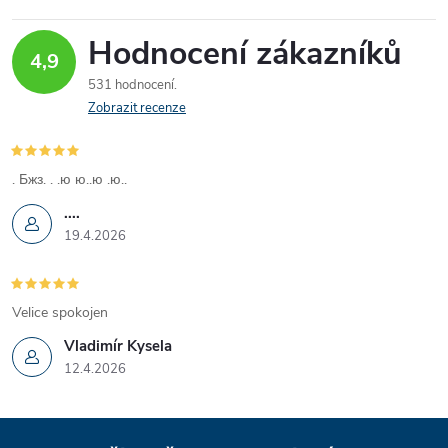
Hodnocení zákazníků
4,9
531 hodnocení
Zobrazit recenze
. Бжз. . .ю ю..ю .ю..
....
19.4.2026
Velice spokojen
Vladimír Kysela
12.4.2026
Z