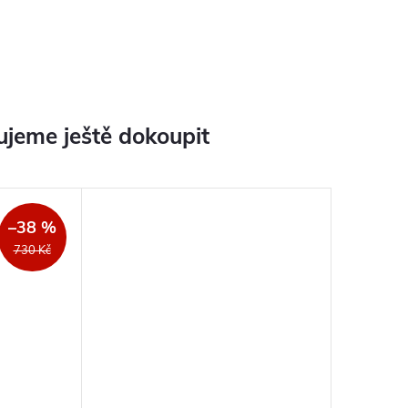
jeme ještě dokoupit
–38 %
730 Kč