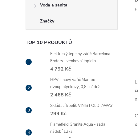
B
Voda a sanita
p
Značky
TOP 10 PRODUKTŮ
Elektrický tepelný zářič Barcelona
Enders - venkovní topidlo
4 792 Kč
HPV Lihový vařič Mambo -
L
dvouplotýnkový, 0,8 l nádrž
c
2 468 Kč
n
Skládací kbelík VINIS FOLD-AWAY
299 Kč
C
x
Flamefield Granite Aqua - sada
nádobí 12ks