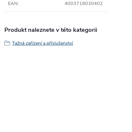
EAN
:
4003718030402
Produkt naleznete v této kategorii
Tažná zařízení a příslušenství