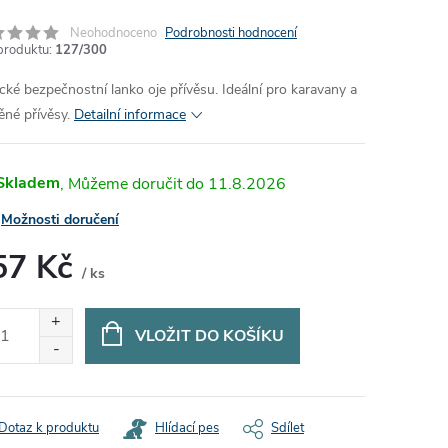
Neohodnoceno
Podrobnosti hodnocení
produktu:
127/300
ické bezpečnostní lanko oje přívěsu. Ideální pro karavany a
ěné přívěsy.
Detailní informace
Skladem
11.8.2026
Možnosti doručení
57 Kč
/ ks
ná
:
VLOŽIT DO KOŠÍKU
Dotaz k produktu
Hlídací pes
Sdílet