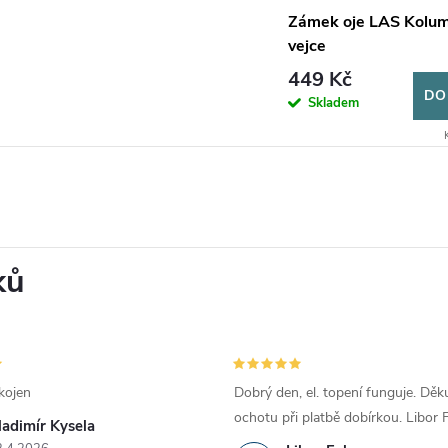
Zámek oje LAS Kolu
vejce
449 Kč
DO
Skladem
ků
kojen
Dobrý den, el. topení funguje. Děku
ochotu při platbě dobírkou. Libor
ladimír Kysela