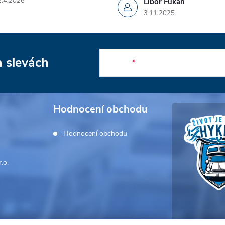
2.4.2026
Libor Fukan
3.11.2025
a slevách
E-mail
Hodnocení obchodu
Hodnocení obchodu
.o.