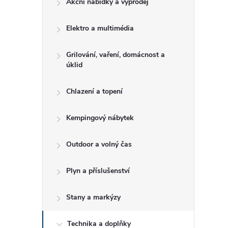
Akční nabídky a výprodej
t
Elektro a multimédia
r
a
Grilování, vaření, domácnost a
úklid
n
Chlazení a topení
n
Kempingový nábytek
í
Outdoor a volný čas
p
Plyn a příslušenství
a
Stany a markýzy
n
Technika a doplňky