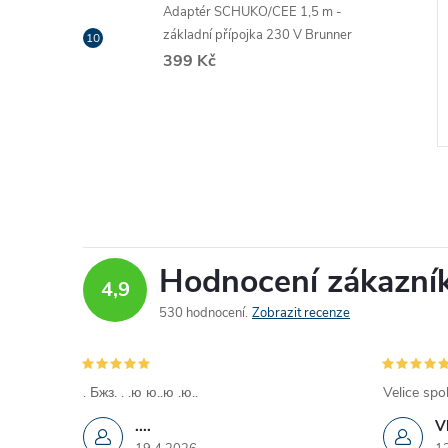
Adaptér SCHUKO/CEE 1,5 m -
základní přípojka 230 V Brunner
399 Kč
Hodnocení zákazní
4,9
530 hodnocení
Zobrazit recenze
. Бжз. . .ю ю..ю .ю..
Velice spo
....
V