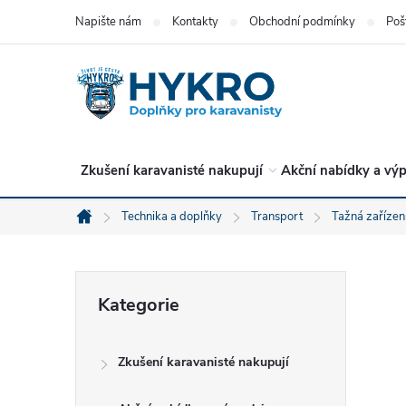
Přejít
Napište nám
Kontakty
Obchodní podmínky
Poš
na
obsah
Zkušení karavanisté nakupují
Akční nabídky a výp
Technika a doplňky
Transport
Tažná zařízení
Domů
P
Přeskočit
Kategorie
kategorie
o
Zkušení karavanisté nakupují
s