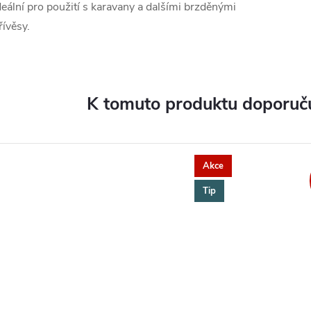
deální pro použití s karavany a dalšími brzděnými
řívěsy.
K tomuto produktu doporuču
Akce
Tip