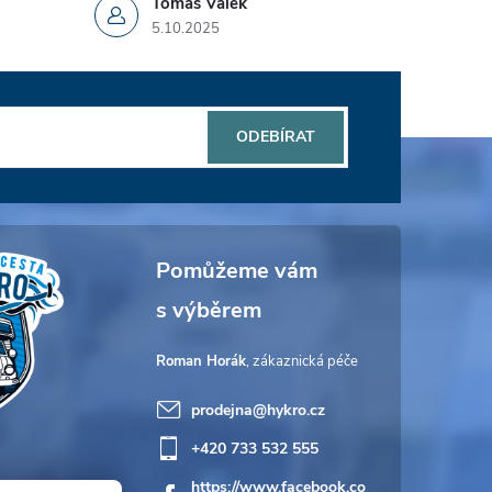
Tomáš Válek
5.10.2025
ODEBÍRAT
Roman Horák
prodejna
@
hykro.cz
+420 733 532 555
https://www.facebook.co