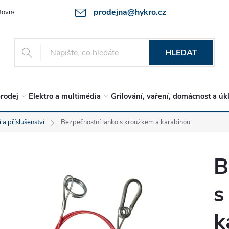
prodejna@hykro.cz
tovné
Ochrana osob. údajů - GDPR
Postup při reklamaci -jak zboží 
HLEDAT
rodej
Elektro a multimédia
Grilování, vaření, domácnost a úk
 a příslušenství
Bezpečnostní lanko s kroužkem a karabinou
B
s
k