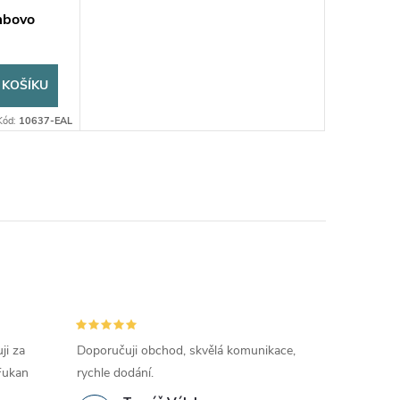
mbovo
 KOŠÍKU
Kód:
10637-EAL
ji za
Doporučuji obchod, skvělá komunikace,
 Fukan
rychle dodání.