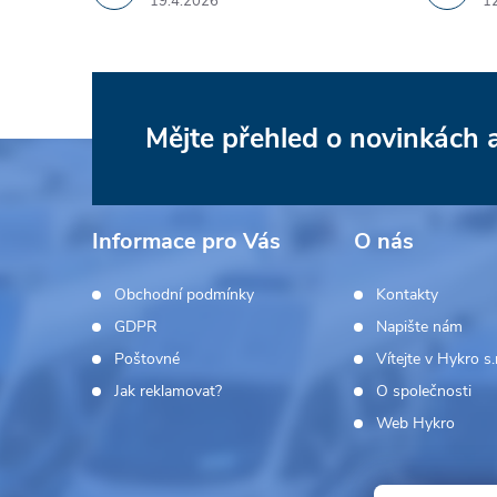
19.4.2026
1
Mějte přehled o novinkách
Z
á
Informace pro Vás
O nás
p
Obchodní podmínky
Kontakty
a
GDPR
Napište nám
Poštovné
Vítejte v Hykro s.r
t
Jak reklamovat?
O společnosti
í
Web Hykro