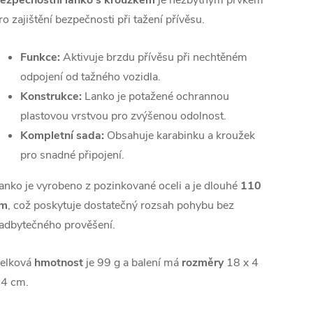
ezpečnostní lanko s kroužkem
je nezbytným prvkem
ro zajištění bezpečnosti při tažení přívěsu.
Funkce:
Aktivuje brzdu přívěsu při nechtěném
odpojení od tažného vozidla.
Konstrukce:
Lanko je potažené ochrannou
plastovou vrstvou pro zvýšenou odolnost.
Kompletní sada:
Obsahuje karabinku a kroužek
pro snadné připojení.
anko je vyrobeno z pozinkované oceli a je dlouhé
110
m
, což poskytuje dostatečný rozsah pohybu bez
adbytečného prověšení.
elková
hmotnost
je 99 g a balení má
rozměry
18 x 4
 4 cm.