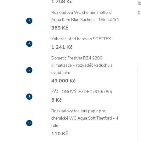
1 758 Kč
I
p
Rozkladová WC chemie Thetford
Aqua Kem Blue Sachets - 15ks sáčků
369 Kč
Koberec před karavan SOFTTEX -
1 241 Kč
Dometic FreshJet FJZ4 2200
klimatizace + rozvaděč vzduchu s
ovládáním
49 000 Kč
ZÁCLONOVÝ JEZDEC (610/780)
5 Kč
Rozkladový toaletní papír pro
chemické WC Aqua Soft Thetford - 4
role
110 Kč