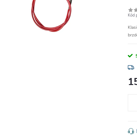
Kód 
Klas
brzd
1
Měr
cena