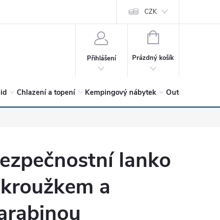
vrátit?
Vítejte v Hykro s.r.o
O společnosti
CZK
Hodnocení obchodu
NÁKUPNÍ
KOŠÍK
Prázdný košík
Přihlášení
lid
Chlazení a topení
Kempingový nábytek
Outdoor a volný
ezpečnostní lanko
 kroužkem a
arabinou