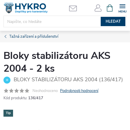
Přejít
NÁKUPNÍ
KOŠÍK
na
obsah
HLEDAT
Tažná zařízení a příslušenství
Bloky stabilizátoru AKS
2004 - 2 ks
BLOKY STABILIZÁTORU AKS 2004 (136/417)
Neohodnoceno
Podrobnosti hodnocení
Kód produktu:
136/417
Tip