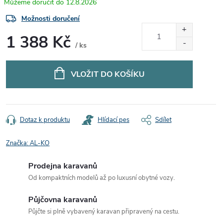
12.8.2026
Možnosti doručení
1 388 Kč
/ ks
Měrná
cena:
VLOŽIT DO KOŠÍKU
Dotaz k produktu
Hlídací pes
Sdílet
Značka:
AL-KO
Prodejna karavanů
Od kompaktních modelů až po luxusní obytné vozy.
Půjčovna karavanů
Půjčte si plně vybavený karavan připravený na cestu.