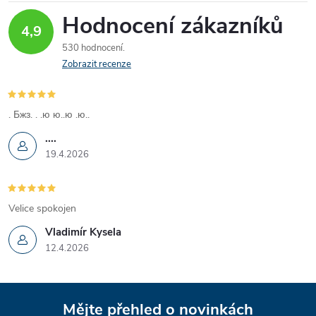
Hodnocení zákazníků
4,9
530 hodnocení
Zobrazit recenze
. Бжз. . .ю ю..ю .ю..
....
19.4.2026
Velice spokojen
Vladimír Kysela
12.4.2026
Z
Mějte přehled o novinkách