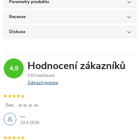
Parametry produktu
Recenze
Diskuse
Hodnocení zákazníků
4,9
530 hodnocení
Zobrazit recenze
. Бжз. . .ю ю..ю .ю..
....
19.4.2026