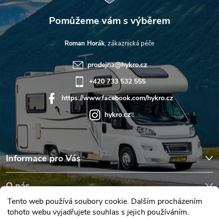
Roman Horák
prodejna
@
hykro.cz
+420 733 532 555
https://www.facebook.com/hykro.cz
hykro.cz
Informace pro Vás
O nás
Tento web používá soubory cookie. Dalším procházením
tohoto webu vyjadřujete souhlas s jejich používáním.
Hodnocení obchodu