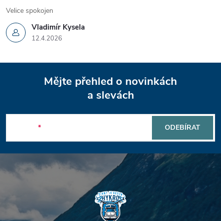
Velice spokojen
Vladimír Kysela
12.4.2026
Z
Mějte přehled o novinkách
á
a slevách
p
E-mail
ODEBÍRAT
a
t
í