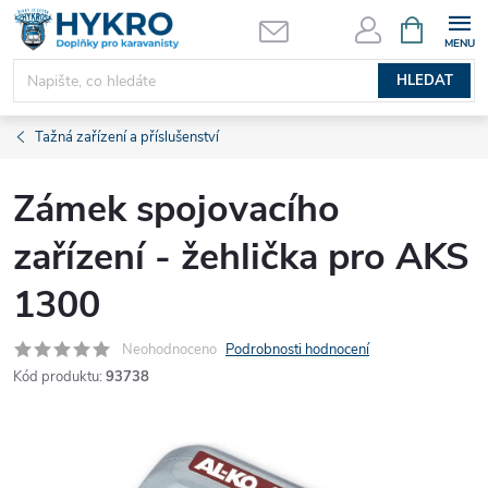
Přejít
NÁKUPNÍ
KOŠÍK
na
obsah
HLEDAT
Tažná zařízení a příslušenství
Zámek spojovacího
zařízení - žehlička pro AKS
1300
Neohodnoceno
Podrobnosti hodnocení
Kód produktu:
93738