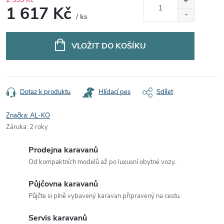
1 617 Kč
/ ks
Měrná
cena:
VLOŽIT DO KOŠÍKU
Dotaz k produktu
Hlídací pes
Sdílet
Značka:
AL-KO
Záruka
:
2 roky
Prodejna karavanů
Od kompaktních modelů až po luxusní obytné vozy.
Půjčovna karavanů
Půjčte si plně vybavený karavan připravený na cestu.
Servis karavanů