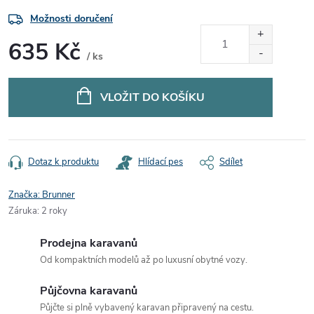
Možnosti doručení
635 Kč
/ ks
Měrná
cena:
VLOŽIT DO KOŠÍKU
Dotaz k produktu
Hlídací pes
Sdílet
Značka:
Brunner
Záruka
:
2 roky
Prodejna karavanů
Od kompaktních modelů až po luxusní obytné vozy.
Půjčovna karavanů
Půjčte si plně vybavený karavan připravený na cestu.