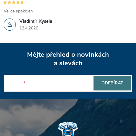
Velice spokojen
Vladimír Kysela
12.4.2026
Z
Mějte přehled o novinkách
á
a slevách
p
E-mail
ODEBÍRAT
a
t
í