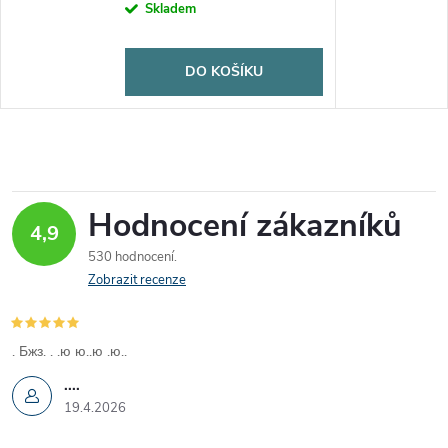
Skladem
DO KOŠÍKU
Hodnocení zákazníků
4,9
530 hodnocení
Zobrazit recenze
. Бжз. . .ю ю..ю .ю..
....
19.4.2026