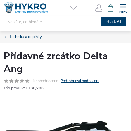
Přejít
NÁKUPNÍ
KOŠÍK
na
obsah
HLEDAT
Technika a doplňky
Přídavné zrcátko Delta
Ang
Neohodnoceno
Podrobnosti hodnocení
Kód produktu:
136/796