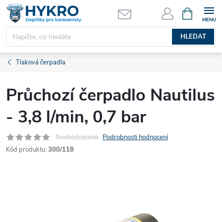
Přejít
NÁKUPNÍ
KOŠÍK
na
obsah
HLEDAT
Tlaková čerpadla
Průchozí čerpadlo Nautilus
- 3,8 l/min, 0,7 bar
Neohodnoceno
Podrobnosti hodnocení
Kód produktu:
300/118