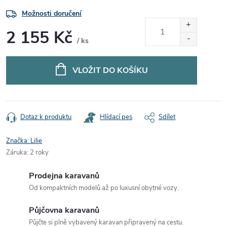
Možnosti doručení
2 155 Kč
/ ks
Měrná
cena:
VLOŽIT DO KOŠÍKU
Dotaz k produktu
Hlídací pes
Sdílet
Značka:
Lilie
Záruka
:
2 roky
Prodejna karavanů
Od kompaktních modelů až po luxusní obytné vozy.
Půjčovna karavanů
Půjčte si plně vybavený karavan připravený na cestu.