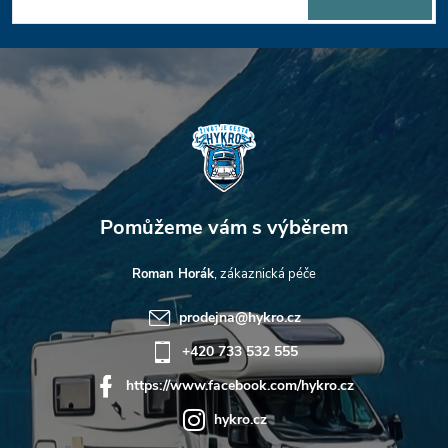
a
t
í
Roman Horák
prodejna
@
hykro.cz
+420 733 532 555
https://www.facebook.com/hykro.cz
hykro.cz