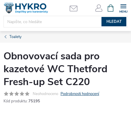
Přejít
NÁKUPNÍ
KOŠÍK
na
obsah
HLEDAT
Toalety
Obnovovací sada pro
kazetové WC Thetford
Fresh-up Set C220
Neohodnoceno
Podrobnosti hodnocení
Kód produktu:
75195