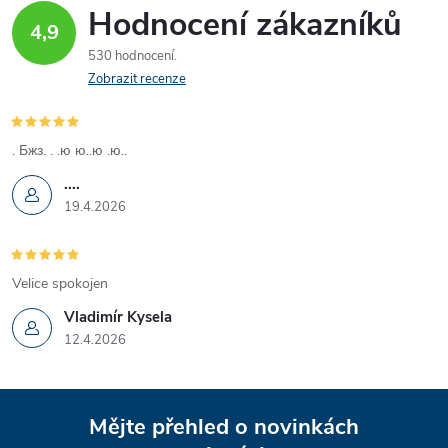
Hodnocení zákazníků
4,9
530 hodnocení
Zobrazit recenze
. Бжз. . .ю ю..ю .ю..
....
19.4.2026
Velice spokojen
Vladimír Kysela
12.4.2026
Z
Mějte přehled o novinkách