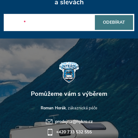
á
a slevách
p
E-mail
ODEBÍRAT
a
t
í
Roman Horák
prodejna
@
hykro.cz
+420 733 532 555