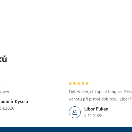
ků
kojen
Dobrý den, el. topení funguje. Děku
ochotu při platbě dobírkou. Libor
ladimír Kysela
2.4.2026
Libor Fukan
3.11.2025