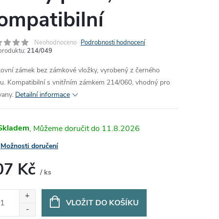
ompatibilní
Neohodnoceno
Podrobnosti hodnocení
produktu:
214/049
ovní zámek bez zámkové vložky, vyrobený z černého
tu. Kompatibilní s vnitřním zámkem 214/060, vhodný pro
vany.
Detailní informace
Skladem
11.8.2026
Možnosti doručení
07 Kč
/ ks
ná
:
VLOŽIT DO KOŠÍKU