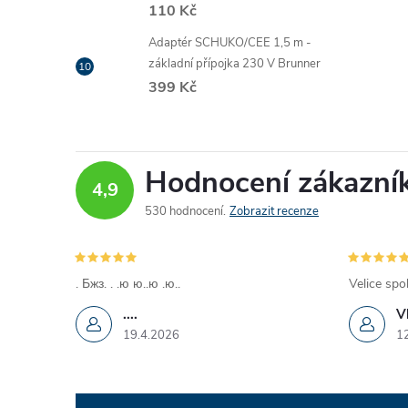
110 Kč
Adaptér SCHUKO/CEE 1,5 m -
základní přípojka 230 V Brunner
399 Kč
Hodnocení zákazní
4,9
530 hodnocení
Zobrazit recenze
. Бжз. . .ю ю..ю .ю..
Velice spo
....
V
19.4.2026
1