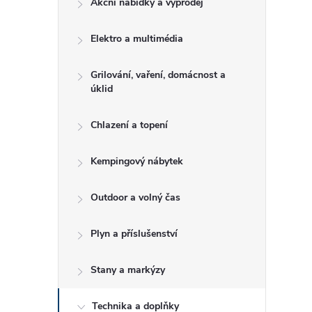
Akční nabídky a výprodej
t
Elektro a multimédia
r
a
Grilování, vaření, domácnost a
úklid
n
Chlazení a topení
n
Kempingový nábytek
í
Outdoor a volný čas
p
Plyn a příslušenství
a
Stany a markýzy
n
Technika a doplňky