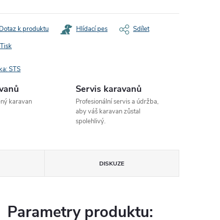
Dotaz k produktu
Hlídací pes
Sdílet
Tisk
ka:
STS
avanů
Servis karavanů
ený karavan
Profesionální servis a údržba,
aby váš karavan zůstal
spolehlivý.
DISKUZE
Parametry produktu: