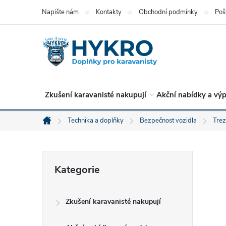
Přejít
Napište nám
Kontakty
Obchodní podmínky
Poš
na
obsah
Zkušení karavanisté nakupují
Akční nabídky a výp
Technika a doplňky
Bezpečnost vozidla
Trez
Domů
P
Přeskočit
Kategorie
kategorie
o
Zkušení karavanisté nakupují
s