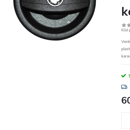
k
Kód 
Venk
plas
kara
6
Měr
cena