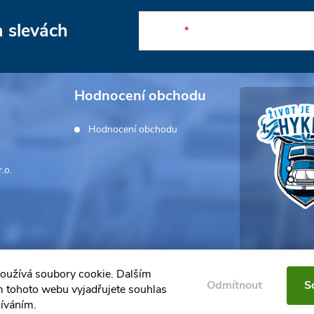
a slevách
E-mail
Hodnocení obchodu
Hodnocení obchodu
.o.
oužívá soubory cookie. Dalším
Odmítnout
S
 tohoto webu vyjadřujete souhlas
žíváním.