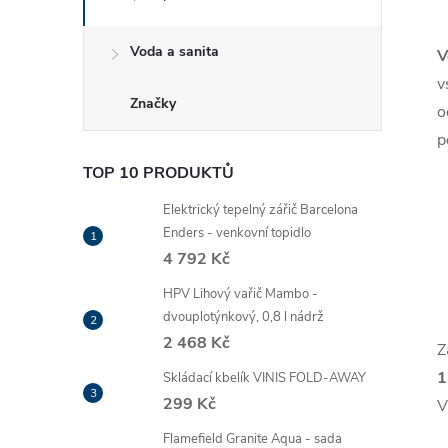
Voda a sanita
V
v
Značky
o
p
TOP 10 PRODUKTŮ
Elektrický tepelný zářič Barcelona
Enders - venkovní topidlo
4 792 Kč
HPV Lihový vařič Mambo -
dvouplotýnkový, 0,8 l nádrž
2 468 Kč
Z
1
Skládací kbelík VINIS FOLD-AWAY
299 Kč
V
Flamefield Granite Aqua - sada