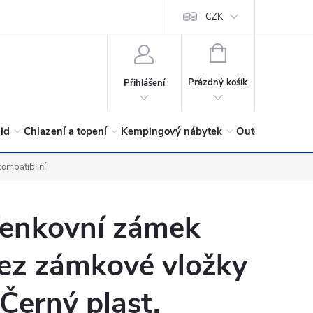
vrátit?
Vítejte v Hykro s.r.o
O společnosti
CZK
Hodnocení obchodu
NÁKUPNÍ
KOŠÍK
Prázdný košík
Přihlášení
lid
Chlazení a topení
Kempingový nábytek
Outdoor a volný
ompatibilní
enkovní zámek
ez zámkové vložky
 Černý plast,