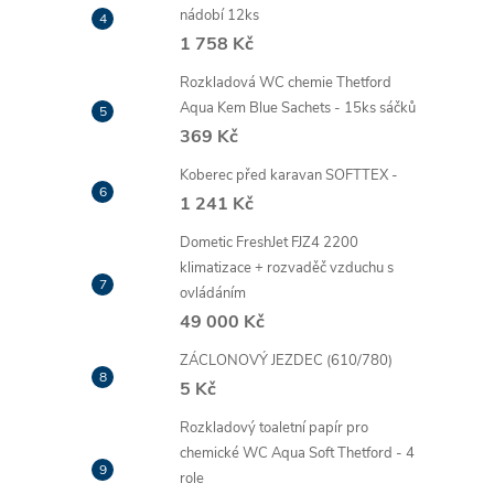
nádobí 12ks
1 758 Kč
Rozkladová WC chemie Thetford
Aqua Kem Blue Sachets - 15ks sáčků
369 Kč
Koberec před karavan SOFTTEX -
1 241 Kč
Dometic FreshJet FJZ4 2200
klimatizace + rozvaděč vzduchu s
ovládáním
49 000 Kč
ZÁCLONOVÝ JEZDEC (610/780)
5 Kč
Rozkladový toaletní papír pro
chemické WC Aqua Soft Thetford - 4
role