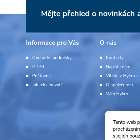
Mějte přehled o novinkách
Z
á
Informace pro Vás
O nás
p
Obchodní podmínky
Kontakty
a
GDPR
Napište nám
Poštovné
Vítejte v Hykro s.r
t
Jak reklamovat?
O společnosti
í
Web Hykro
Tento web p
procházením
s jejich pou