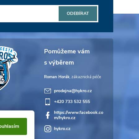
ODEBÍRAT
Roman Horák
prodejna
@
hykro.cz
+420 733 532 555
https://www.facebook.co
m/hykro.cz
ouhlasím
hykro.cz