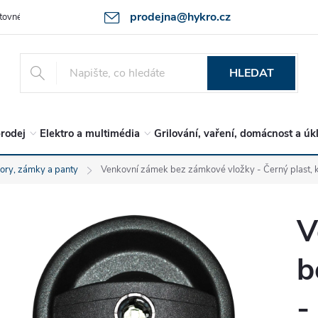
prodejna@hykro.cz
tovné
Ochrana osob. údajů - GDPR
Postup při reklamaci -jak zboží 
HLEDAT
rodej
Elektro a multimédia
Grilování, vaření, domácnost a úk
ory, zámky a panty
Venkovní zámek bez zámkové vložky - Černý plast, k
V
b
-