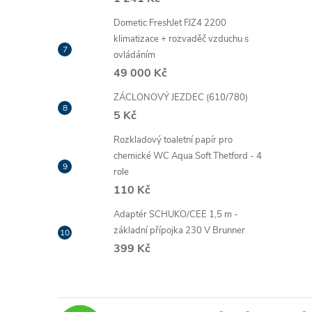
Dometic FreshJet FJZ4 2200
klimatizace + rozvaděč vzduchu s
ovládáním
49 000 Kč
ZÁCLONOVÝ JEZDEC (610/780)
5 Kč
Rozkladový toaletní papír pro
chemické WC Aqua Soft Thetford - 4
role
110 Kč
Adaptér SCHUKO/CEE 1,5 m -
základní přípojka 230 V Brunner
399 Kč