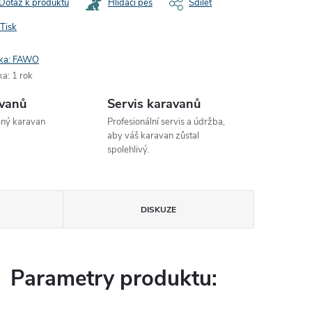
Dotaz k produktu
Hlídací pes
Sdílet
Tisk
ka:
FAWO
ka
:
1 rok
avanů
Servis karavanů
ený karavan
Profesionální servis a údržba,
aby váš karavan zůstal
spolehlivý.
DISKUZE
Parametry produktu: