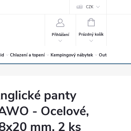
vrátit?
Vítejte v Hykro s.r.o
O společnosti
CZK
Hodnocení obchodu
NÁKUPNÍ
KOŠÍK
Prázdný košík
Přihlášení
lid
Chlazení a topení
Kempingový nábytek
Outdoor a volný
nglické panty
AWO - Ocelové,
8x20 mm, 2 ks