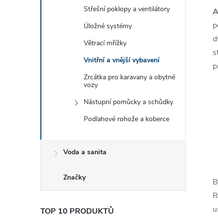
Střešní poklopy a ventilátory
A
p
Úložné systémy
d
Větrací mřížky
s
Vnitřní a vnější vybavení
p
Zrcátka pro karavany a obytné
vozy
Nástupní pomůcky a schůdky
Podlahové rohože a koberce
Voda a sanita
Značky
B
R
u
TOP 10 PRODUKTŮ