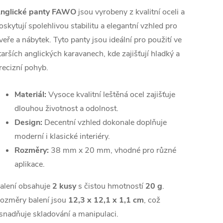
nglické panty FAWO
jsou vyrobeny z kvalitní oceli a
oskytují spolehlivou stabilitu a elegantní vzhled pro
veře a nábytek. Tyto panty jsou ideální pro použití ve
tarších anglických karavanech, kde zajišťují hladký a
recizní pohyb.
Materiál:
Vysoce kvalitní leštěná ocel zajišťuje
dlouhou životnost a odolnost.
Design:
Decentní vzhled dokonale doplňuje
moderní i klasické interiéry.
Rozměry:
38 mm x 20 mm, vhodné pro různé
aplikace.
alení obsahuje
2 kusy
s čistou hmotností
20 g
.
ozměry balení jsou
12,3 x 12,1 x 1,1 cm
, což
snadňuje skladování a manipulaci.