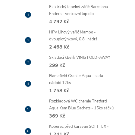
Elektrický tepelný zářič Barcelona
Enders - venkovní topidlo
4 792 Kč
HPV Lihový vařič Mambo -
dvouplotýnkový, 0,8 l nádrž
2 468 Kč
Skládací kbelík VINIS FOLD-AWAY
299 Kč
Flamefield Granite Aqua - sada
nádobí 12ks
1 758 Kč
Rozkladová WC chemie Thetford
Aqua Kem Blue Sachets - 15ks sáčků
369 Kč
Koberec před karavan SOFTTEX -
1 241 Kč