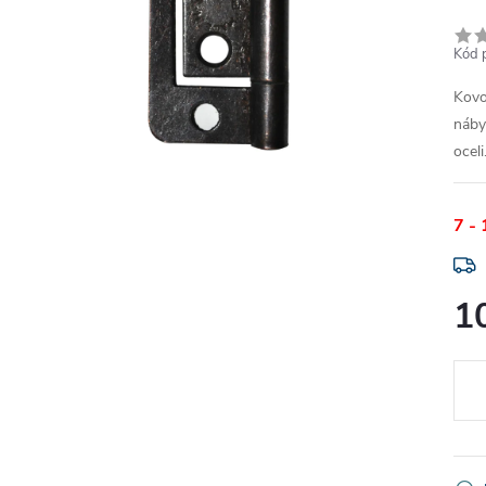
Kód 
Kovo
náby
oceli
7 -
1
Měr
cena