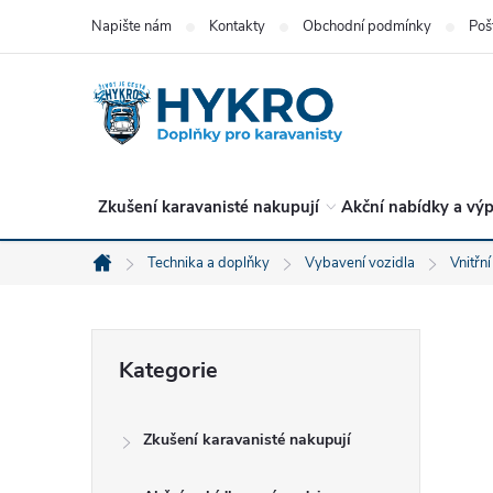
Přejít
Napište nám
Kontakty
Obchodní podmínky
Poš
na
obsah
Zkušení karavanisté nakupují
Akční nabídky a výp
Technika a doplňky
Vybavení vozidla
Vnitřní
Domů
P
Přeskočit
Kategorie
kategorie
o
Zkušení karavanisté nakupují
s