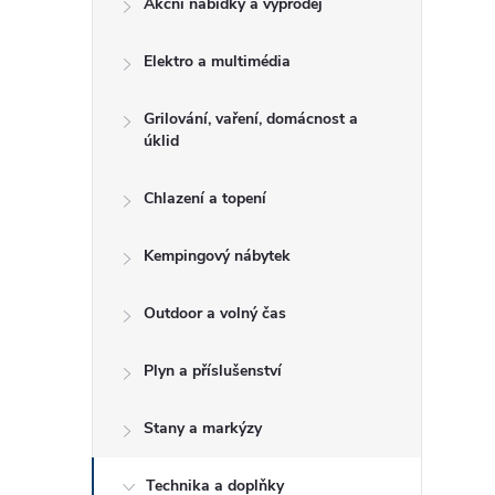
Akční nabídky a výprodej
t
Elektro a multimédia
r
a
Grilování, vaření, domácnost a
úklid
n
Chlazení a topení
n
Kempingový nábytek
í
Outdoor a volný čas
p
Plyn a příslušenství
a
Stany a markýzy
n
Technika a doplňky