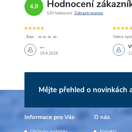
Hodnocení zákazní
4,9
530 hodnocení
Zobrazit recenze
. Бжз. . .ю ю..ю .ю..
Velice spo
....
V
19.4.2026
1
Mějte přehled o novinkách
Z
á
Informace pro Vás
O nás
p
Obchodní podmínky
Kontakty