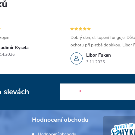
ků
kojen
Dobrý den, el. topení funguje. Děku
ochotu při platbě dobírkou. Libor
ladimír Kysela
2.4.2026
Libor Fukan
3.11.2025
a slevách
E-mail
Hodnocení obchodu
Hodnocení obchodu