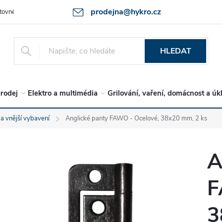
prodejna@hykro.cz
tovné
Ochrana osob. údajů - GDPR
Postup při reklamaci -jak zboží 
HLEDAT
rodej
Elektro a multimédia
Grilování, vaření, domácnost a úk
 a vnější vybavení
Anglické panty FAWO - Ocelové, 38x20 mm, 2 ks
A
F
3