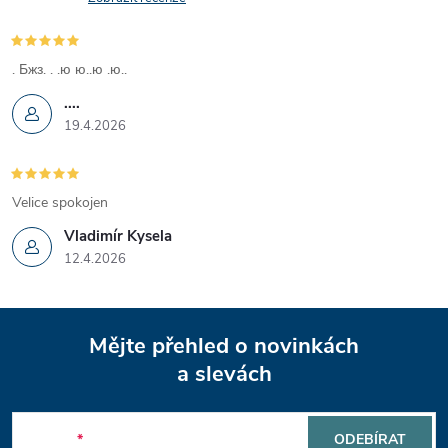
. Бжз. . .ю ю..ю .ю..
....
19.4.2026
Velice spokojen
Vladimír Kysela
12.4.2026
Z
Mějte přehled o novinkách
á
a slevách
p
E-mail
ODEBÍRAT