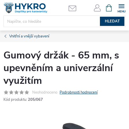
Přejít
NÁKUPNÍ
KOŠÍK
na
obsah
HLEDAT
Vnitřní a vnější vybavení
Gumový držák - 65 mm, s
upevněním a univerzální
využitím
Neohodnoceno
Podrobnosti hodnocení
Kód produktu:
205/067