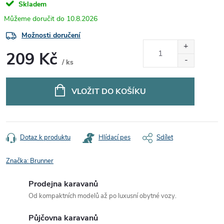
Skladem
10.8.2026
Možnosti doručení
209 Kč
/ ks
Měrná
cena:
VLOŽIT DO KOŠÍKU
Dotaz k produktu
Hlídací pes
Sdílet
Značka:
Brunner
Prodejna karavanů
Od kompaktních modelů až po luxusní obytné vozy.
Půjčovna karavanů