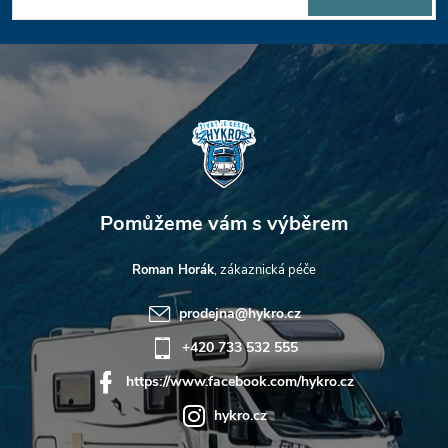
a
t
í
Roman Horák
prodejna
@
hykro.cz
+420 733 532 555
https://www.facebook.com/hykro.cz
hykro.cz