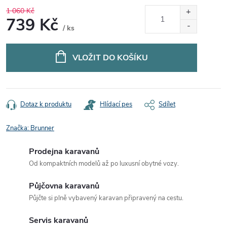
1 060 Kč
739 Kč
/ ks
Měrná
cena:
VLOŽIT DO KOŠÍKU
Dotaz k produktu
Hlídací pes
Sdílet
Značka:
Brunner
Prodejna karavanů
Od kompaktních modelů až po luxusní obytné vozy.
Půjčovna karavanů
Půjčte si plně vybavený karavan připravený na cestu.
Servis karavanů