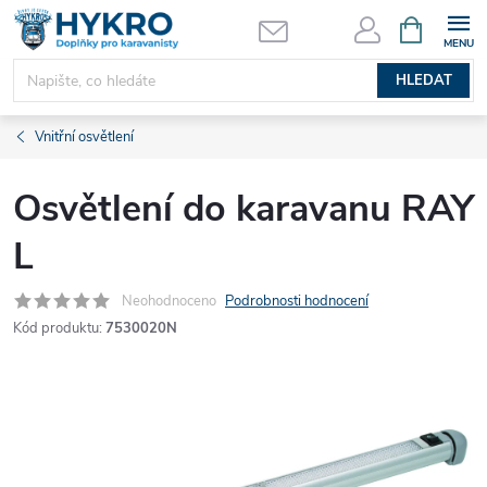
Přejít
NÁKUPNÍ
KOŠÍK
na
obsah
HLEDAT
Vnitřní osvětlení
Osvětlení do karavanu RAY
L
Neohodnoceno
Podrobnosti hodnocení
Kód produktu:
7530020N