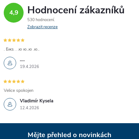
Hodnocení zákazníků
4,9
530 hodnocení
Zobrazit recenze
. Бжз. . .ю ю..ю .ю..
....
19.4.2026
Velice spokojen
Vladimír Kysela
12.4.2026
Z
Mějte přehled o novinkách