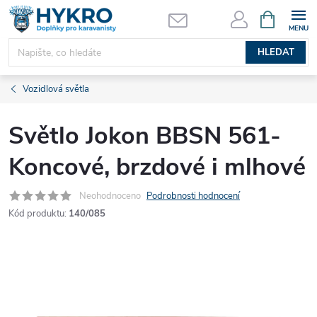
Přejít
NÁKUPNÍ
KOŠÍK
na
obsah
HLEDAT
Vozidlová světla
Světlo Jokon BBSN 561-
Koncové, brzdové i mlhové
Neohodnoceno
Podrobnosti hodnocení
Kód produktu:
140/085