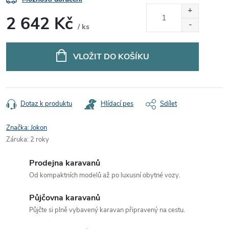
2 642 Kč
/ ks
Měrná
cena:
VLOŽIT DO KOŠÍKU
Dotaz k produktu
Hlídací pes
Sdílet
Značka:
Jokon
Záruka
:
2 roky
Prodejna karavanů
Od kompaktních modelů až po luxusní obytné vozy.
Půjčovna karavanů
Půjčte si plně vybavený karavan připravený na cestu.