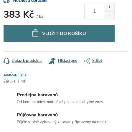
Možnosti doručení
383 Kč
/ ks
Měrná
cena:
VLOŽIT DO KOŠÍKU
Dotaz k produktu
Hlídací pes
Sdílet
Značka:
Hella
Záruka
:
1 rok
Prodejna karavanů
Od kompaktních modelů až po luxusní obytné vozy.
Půjčovna karavanů
Půjčte si plně vybavený karavan připravený na cestu.