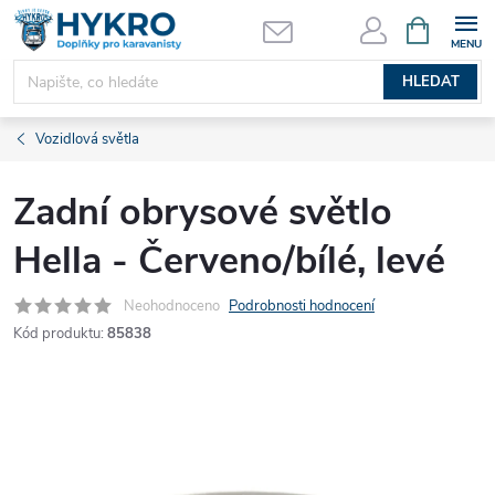
Přejít
NÁKUPNÍ
KOŠÍK
na
obsah
HLEDAT
Vozidlová světla
Zadní obrysové světlo
Hella - Červeno/bílé, levé
Neohodnoceno
Podrobnosti hodnocení
Kód produktu:
85838