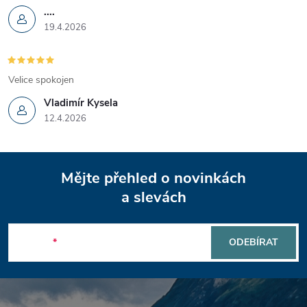
....
19.4.2026
Velice spokojen
Vladimír Kysela
12.4.2026
Z
Mějte přehled o novinkách
á
a slevách
p
E-mail
ODEBÍRAT
a
t