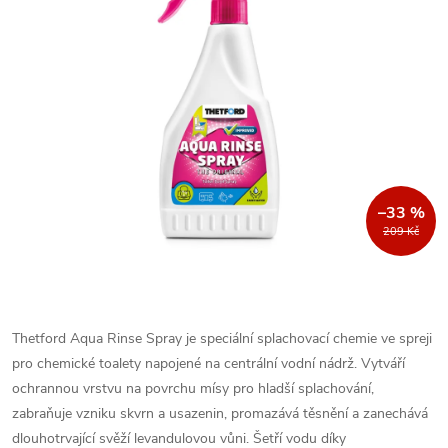
–33 %
209 Kč
Thetford Aqua Rinse Spray je speciální splachovací chemie ve spreji
pro chemické toalety napojené na centrální vodní nádrž. Vytváří
ochrannou vrstvu na povrchu mísy pro hladší splachování,
zabraňuje vzniku skvrn a usazenin, promazává těsnění a zanechává
dlouhotrvající svěží levandulovou vůni. Šetří vodu díky