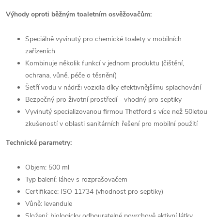
Výhody oproti běžným toaletním osvěžovačům:
Speciálně vyvinutý pro chemické toalety v mobilních
zařízeních
Kombinuje několik funkcí v jednom produktu (čištění,
ochrana, vůně, péče o těsnění)
Šetří vodu v nádrži vozidla díky efektivnějšímu splachování
Bezpečný pro životní prostředí - vhodný pro septiky
Vyvinutý specializovanou firmou Thetford s více než 50letou
zkušeností v oblasti sanitárních řešení pro mobilní použití
Technické parametry:
Objem: 500 ml
Typ balení: láhev s rozprašovačem
Certifikace: ISO 11734 (vhodnost pro septiky)
Vůně: levandule
Složení: biologicky odbouratelné povrchově aktivní látky,