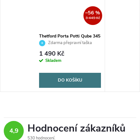
–56 %
3 449 Kč
Thetford Porta Potti Qube 345
přenosné chemické WC 15 l
Zdarma přepravní taška
Porta Potti Carry Bag
1 490 Kč
Skladem
DO KOŠÍKU
Hodnocení zákazníků
4,9
530 hodnocení