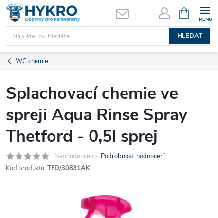
Přejít
NÁKUPNÍ
KOŠÍK
na
obsah
HLEDAT
WC chemie
Splachovací chemie ve
spreji Aqua Rinse Spray
Thetford - 0,5l sprej
Neohodnoceno
Podrobnosti hodnocení
Kód produktu:
TFD/30831AK