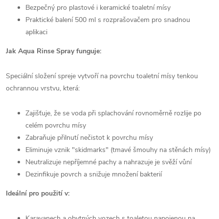
Bezpečný pro plastové i keramické toaletní mísy
Praktické balení 500 ml s rozprašovačem pro snadnou
aplikaci
Jak Aqua Rinse Spray funguje:
Speciální složení spreje vytvoří na povrchu toaletní mísy tenkou
ochrannou vrstvu, která:
Zajišťuje, že se voda při splachování rovnoměrně rozlije po
celém povrchu mísy
Zabraňuje přilnutí nečistot k povrchu mísy
Eliminuje vznik "skidmarks" (tmavé šmouhy na stěnách mísy)
Neutralizuje nepříjemné pachy a nahrazuje je svěží vůní
Dezinfikuje povrch a snižuje množení bakterií
Ideální pro použití v:
Karavanech a obytných vozech s toaletou napojenou na