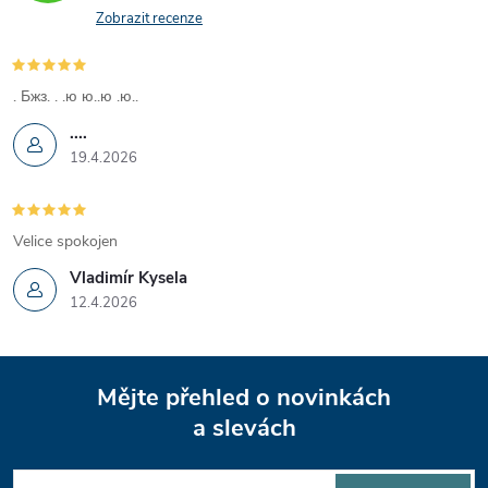
Zobrazit recenze
. Бжз. . .ю ю..ю .ю..
....
19.4.2026
Velice spokojen
Vladimír Kysela
12.4.2026
Z
Mějte přehled o novinkách
á
a slevách