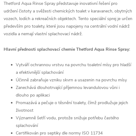
Thetford Aqua Rinse Spray představuje inovativní řešení pro
udržení čistoty a svěžesti chemických toalet v karavanech, obytných
vozech, lodích a rekreačních objektech. Tento speciální sprej je určen
především pro toalety, které jsou napojeny na centrální vodní nádrž
vozidla a nemají vlastní splachovací nádrž.
Hlavní přednosti splachovací chemie Thetford Aqua Rinse Spray:
Vytváří ochrannou vrstvu na povrchu toaletní mísy pro hladší
a efektivnější splachování
Účinně zabraňuje vzniku skvrn a usazenin na povrchu mísy
Zanechává dlouhotrvající příjemnou levandulovou vůni i
dlouho po aplikaci
Promazává a pečuje o těsnění toalety, čímž prodlužuje jejich
životnost
Významně šetří vodu, protože snižuje potřebu častého
splachování
Certifikován pro septiky dle normy ISO 11734