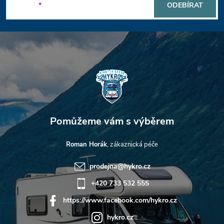
p
E-mail
ODEBÍRAT
a
t
í
Roman Horák
prodejna
@
hykro.cz
+420 733 532 555
https://www.facebook.com/hykro.cz
hykro.cz