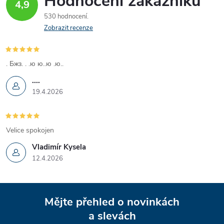
Hodnocení zákazníků
4,9
530 hodnocení
Zobrazit recenze
. Бжз. . .ю ю..ю .ю..
....
19.4.2026
Velice spokojen
Vladimír Kysela
12.4.2026
Z
Mějte přehled o novinkách
á
a slevách