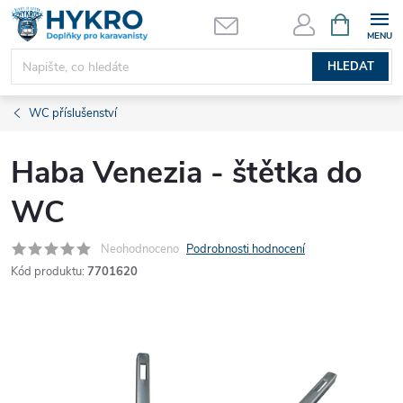
Přejít
NÁKUPNÍ
KOŠÍK
na
obsah
HLEDAT
WC příslušenství
Haba Venezia - štětka do
WC
Neohodnoceno
Podrobnosti hodnocení
Kód produktu:
7701620