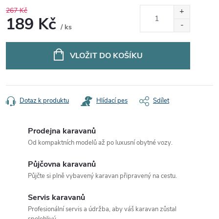
267 Kč
189 Kč
/ ks
Měrná
cena:
VLOŽIT DO KOŠÍKU
Dotaz k produktu
Hlídací pes
Sdílet
Prodejna karavanů
Od kompaktních modelů až po luxusní obytné vozy.
Půjčovna karavanů
Půjčte si plně vybavený karavan připravený na cestu.
Servis karavanů
Profesionální servis a údržba, aby váš karavan zůstal