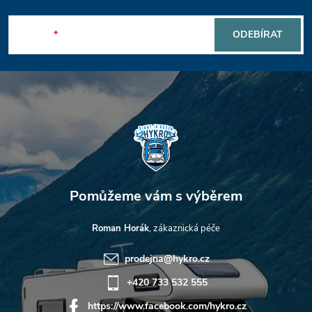
p
E-mail
ODEBÍRAT
a
t
í
Roman Horák
prodejna
@
hykro.cz
+420 733 532 555
https://www.facebook.com/hykro.cz