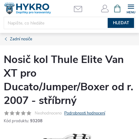
Přejít
NÁKUPNÍ
KOŠÍK
na
obsah
HLEDAT
Zadní nosiče
Nosič kol Thule Elite Van
XT pro
Ducato/Jumper/Boxer od r.
2007 - stříbrný
Neohodnoceno
Podrobnosti hodnocení
Kód produktu:
93208