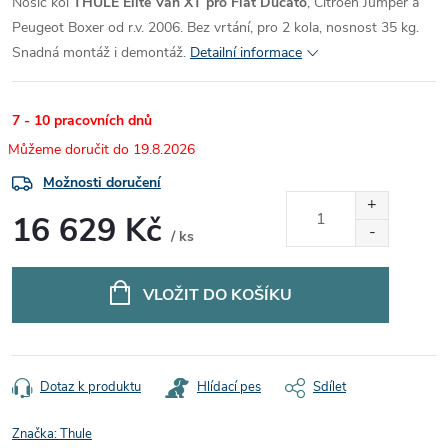
Nosič kol
THULE Elite Van XT pro Fiat Ducato
, Citroën Jumper a
Peugeot Boxer od r.v. 2006. Bez vrtání, pro 2 kola, nosnost 35 kg.
Snadná montáž i demontáž.
Detailní informace
7 - 10 pracovních dnů
19.8.2026
Možnosti doručení
16 629 Kč
/ ks
Měrná
cena:
VLOŽIT DO KOŠÍKU
Dotaz k produktu
Hlídací pes
Sdílet
Značka:
Thule