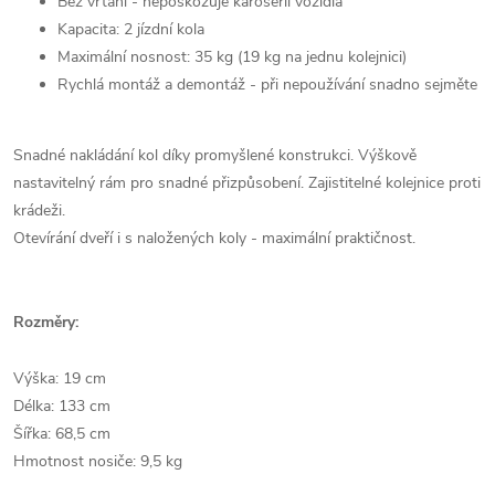
Bez vrtání - nepoškozuje karoserii vozidla
Kapacita: 2 jízdní kola
Maximální nosnost: 35 kg (19 kg na jednu kolejnici)
Rychlá montáž a demontáž - při nepoužívání snadno sejměte
Snadné nakládání kol díky promyšlené konstrukci. Výškově
nastavitelný rám pro snadné přizpůsobení. Zajistitelné kolejnice proti
krádeži.
Otevírání dveří i s naložených koly - maximální praktičnost.
Rozměry:
Výška: 19 cm
Délka: 133 cm
Šířka: 68,5 cm
Hmotnost nosiče: 9,5 kg