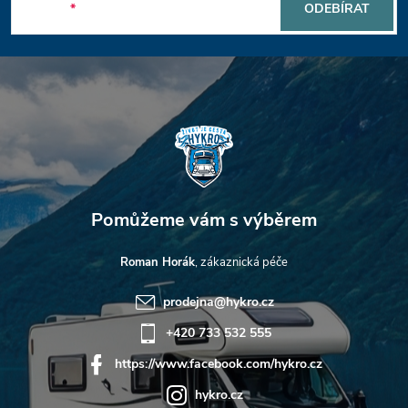
p
E-mail
ODEBÍRAT
a
t
í
Roman Horák
prodejna
@
hykro.cz
+420 733 532 555
https://www.facebook.com/hykro.cz
hykro.cz