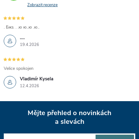
Zobrazit recenze
. Бжз. . .ю ю..ю .ю..
....
19.4.2026
Velice spokojen
Vladimír Kysela
12.4.2026
Z
Mějte přehled o novinkách
á
a slevách