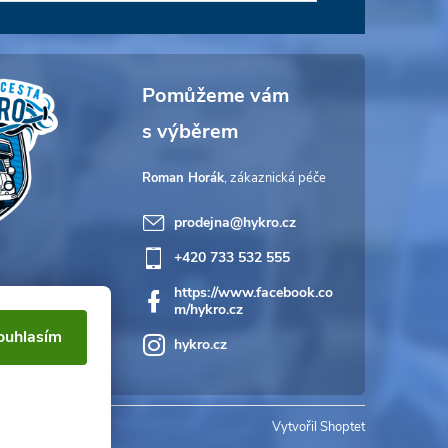
Roman Horák
prodejna
@
hykro.cz
+420 733 532 555
https://www.facebook.co
m/hykro.cz
ouhlasím
hykro.cz
Vytvořil Shoptet