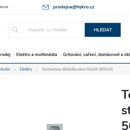
prodejna@hykro.cz
tovné
Ochrana osob. údajů - GDPR
Postup při reklamaci -jak zboží 
HLEDAT
rodej
Elektro a multimédia
Grilování, vaření, domácnost a úk
vlivům
Zástěry
Termoclona střešního okna 50x50 (K0015)
T
s
5