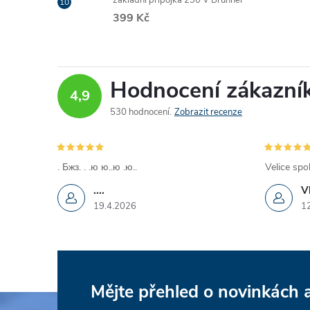
základní přípojka 230 V Brunner
399 Kč
Hodnocení zákazní
4,9
530 hodnocení
Zobrazit recenze
. Бжз. . .ю ю..ю .ю..
Velice spo
....
V
19.4.2026
1
Mějte přehled o novinkách
Z