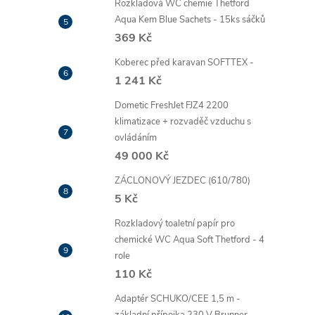
Rozkladová WC chemie Thetford
Aqua Kem Blue Sachets - 15ks sáčků
369 Kč
Koberec před karavan SOFTTEX -
1 241 Kč
Dometic FreshJet FJZ4 2200
klimatizace + rozvaděč vzduchu s
ovládáním
49 000 Kč
ZÁCLONOVÝ JEZDEC (610/780)
5 Kč
Rozkladový toaletní papír pro
chemické WC Aqua Soft Thetford - 4
role
110 Kč
Adaptér SCHUKO/CEE 1,5 m -