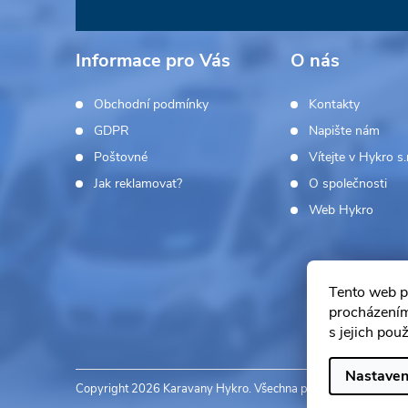
á
Informace pro Vás
O nás
p
Obchodní podmínky
Kontakty
a
GDPR
Napište nám
Poštovné
Vítejte v Hykro s.r
t
Jak reklamovat?
O společnosti
í
Web Hykro
Tento web p
procházením
s jejich pou
Nastaven
Copyright 2026
Karavany Hykro
. Všechna práva vyhrazena.
Up