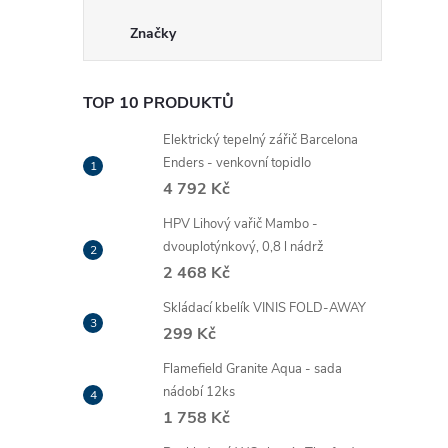
Značky
TOP 10 PRODUKTŮ
Elektrický tepelný zářič Barcelona
Enders - venkovní topidlo
4 792 Kč
HPV Lihový vařič Mambo -
dvouplotýnkový, 0,8 l nádrž
2 468 Kč
Skládací kbelík VINIS FOLD-AWAY
299 Kč
Flamefield Granite Aqua - sada
nádobí 12ks
1 758 Kč