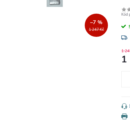
Kód 
–7 %
1 247 Kč
1 24
1
Měr
cena