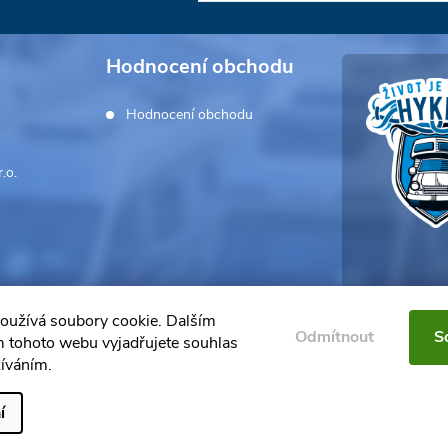
Hodnocení obchodu
Hodnocení obchodu
.o.
oužívá soubory cookie. Dalším
Odmítnout
S
 tohoto webu vyjadřujete souhlas
žíváním.
í
ravit nastavení cookies