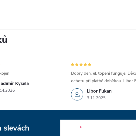
ků
kojen
Dobrý den, el. topení funguje. Děku
ochotu při platbě dobírkou. Libor
ladimír Kysela
2.4.2026
Libor Fukan
3.11.2025
a slevách
E-mail