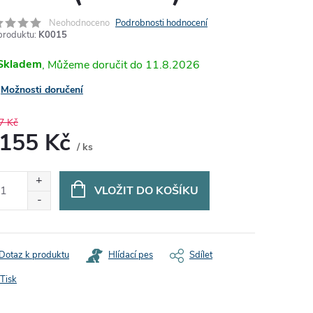
Neohodnoceno
Podrobnosti hodnocení
produktu:
K0015
Skladem
11.8.2026
Možnosti doručení
7 Kč
 155 Kč
/ ks
ná
:
VLOŽIT DO KOŠÍKU
Dotaz k produktu
Hlídací pes
Sdílet
Tisk