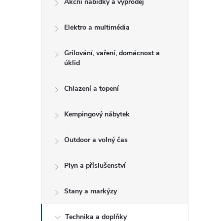
Akční nabídky a výprodej
t
Elektro a multimédia
r
a
Grilování, vaření, domácnost a
úklid
n
Chlazení a topení
n
Kempingový nábytek
í
Outdoor a volný čas
p
Plyn a příslušenství
a
Stany a markýzy
n
Technika a doplňky