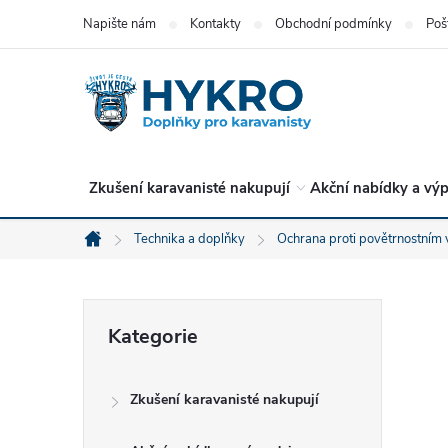
Přejít
Napište nám
Kontakty
Obchodní podmínky
Poš
na
obsah
Zkušení karavanisté nakupují
Akční nabídky a výp
Technika a doplňky
Ochrana proti povětrnostním 
Domů
P
Přeskočit
Kategorie
kategorie
o
Zkušení karavanisté nakupují
s