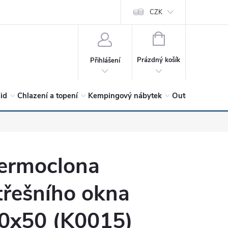
vrátit?
Vítejte v Hykro s.r.o
O společnosti
CZK
Hodnocení obchodu
NÁKUPNÍ
KOŠÍK
Prázdný košík
Přihlášení
lid
Chlazení a topení
Kempingový nábytek
Outdoor a volný
ermoclona
třešního okna
0x50 (K0015)