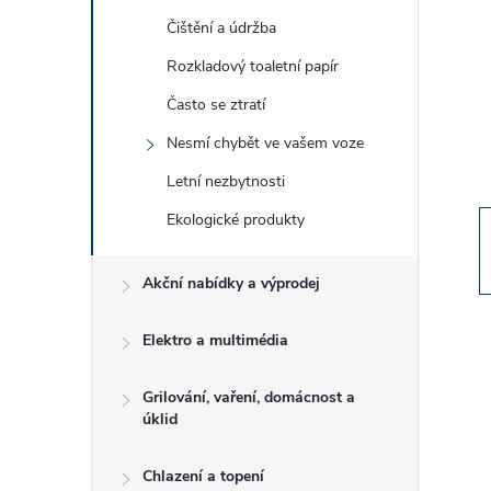
t
Čištění a údržba
r
Rozkladový toaletní papír
Často se ztratí
a
Nesmí chybět ve vašem voze
n
Letní nezbytnosti
Ekologické produkty
n
í
Akční nabídky a výprodej
p
Elektro a multimédia
a
Grilování, vaření, domácnost a
úklid
n
Chlazení a topení