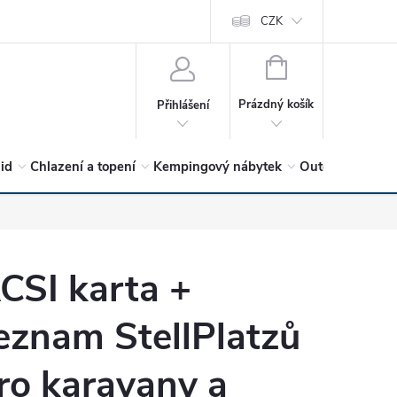
vrátit?
Vítejte v Hykro s.r.o
O společnosti
CZK
Hodnocení obchodu
NÁKUPNÍ
KOŠÍK
Prázdný košík
Přihlášení
lid
Chlazení a topení
Kempingový nábytek
Outdoor a volný
CSI karta +
eznam StellPlatzů
ro karavany a