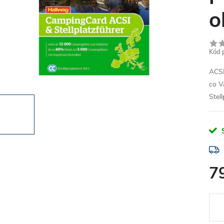
o
Kód 
ACSI
co V
Stel
7
Měr
cena