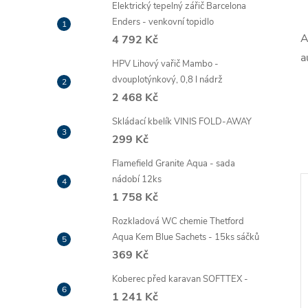
Elektrický tepelný zářič Barcelona
Enders - venkovní topidlo
A
4 792 Kč
a
HPV Lihový vařič Mambo -
dvouplotýnkový, 0,8 l nádrž
2 468 Kč
Skládací kbelík VINIS FOLD-AWAY
299 Kč
Flamefield Granite Aqua - sada
nádobí 12ks
1 758 Kč
Rozkladová WC chemie Thetford
Aqua Kem Blue Sachets - 15ks sáčků
369 Kč
Koberec před karavan SOFTTEX -
1 241 Kč