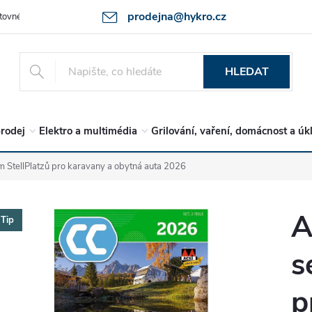
prodejna@hykro.cz
tovné
Ochrana osob. údajů - GDPR
Postup při reklamaci -jak zboží 
HLEDAT
rodej
Elektro a multimédia
Grilování, vaření, domácnost a úk
m StellPlatzů pro karavany a obytná auta 2026
A
Tip
s
p