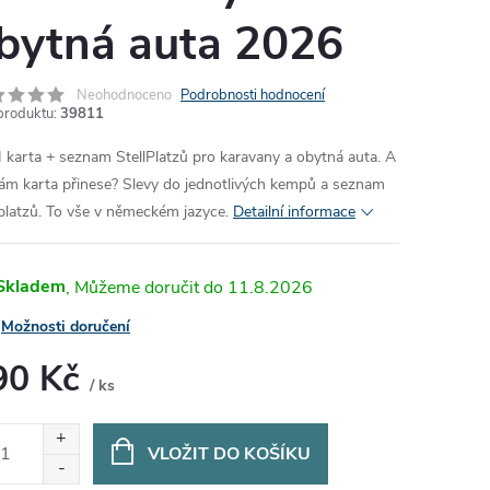
bytná auta 2026
Neohodnoceno
Podrobnosti hodnocení
produktu:
39811
 karta + seznam StellPlatzů pro karavany a obytná auta.
A
ám karta přinese? Slevy do jednotlivých kempů a seznam
lplatzů. To vše v německém jazyce.
Detailní informace
Skladem
11.8.2026
Možnosti doručení
90 Kč
/ ks
ná
:
VLOŽIT DO KOŠÍKU