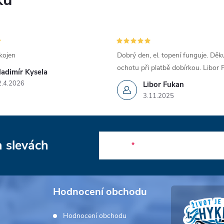
kojen
Dobrý den, el. topení funguje. Děku
ochotu při platbě dobírkou. Libor
ladimír Kysela
2.4.2026
Libor Fukan
3.11.2025
a slevách
E-mail
Hodnocení obchodu
Hodnocení obchodu