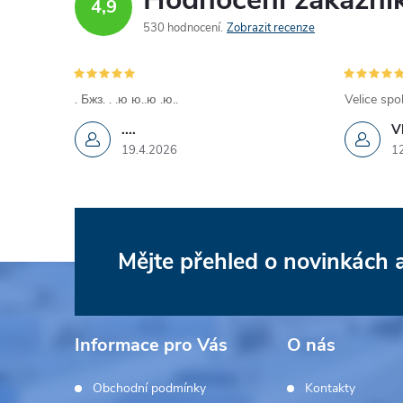
4,9
530 hodnocení
Zobrazit recenze
. Бжз. . .ю ю..ю .ю..
Velice spo
....
V
19.4.2026
1
Mějte přehled o novinkách
Z
á
Informace pro Vás
O nás
p
Obchodní podmínky
Kontakty