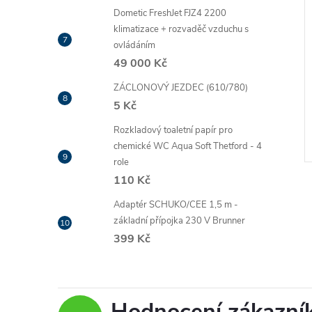
Dometic FreshJet FJZ4 2200
klimatizace + rozvaděč vzduchu s
ovládáním
49 000 Kč
ZÁCLONOVÝ JEZDEC (610/780)
5 Kč
Rozkladový toaletní papír pro
chemické WC Aqua Soft Thetford - 4
role
110 Kč
Adaptér SCHUKO/CEE 1,5 m -
základní přípojka 230 V Brunner
399 Kč
Hodnocení zákazní