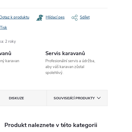
Dotaz k produktu
Hlídací pes
Sdílet
Tisk
ka
:
2 roky
avanů
Servis karavanů
ený karavan
Profesionální servis a údržba,
aby váš karavan zůstal
spolehlivý.
DISKUZE
SOUVISEJÍCÍ PRODUKTY
Produkt naleznete v této kategorii