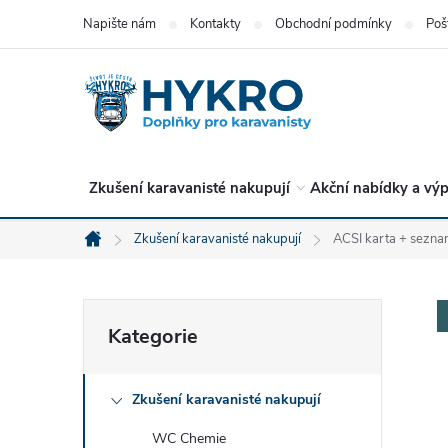
Přejít
Napište nám
Kontakty
Obchodní podmínky
Poš
na
obsah
Zkušení karavanisté nakupují
Akční nabídky a výp
Zkušení karavanisté nakupují
ACSI karta + sezna
Domů
P
Přeskočit
Kategorie
kategorie
o
Zkušení karavanisté nakupují
s
WC Chemie