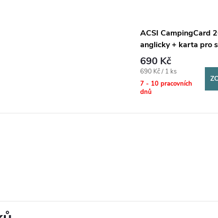
ACSI CampingCard 
anglicky + karta pro s
kempech
690 Kč
Měrná
690 Kč / 1 ks
Z
cena:
7 - 10 pracovních
dnů
ků