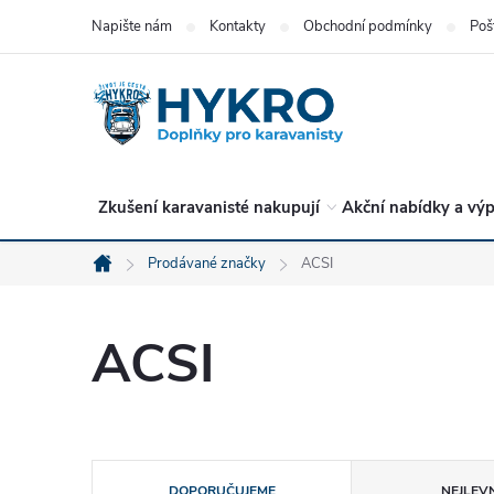
Přejít
Napište nám
Kontakty
Obchodní podmínky
Poš
na
obsah
Zkušení karavanisté nakupují
Akční nabídky a výp
Prodávané značky
ACSI
Domů
ACSI
Ř
DOPORUČUJEME
NEJLEVN