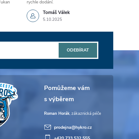
 Fukan
rychle dodání.
Tomáš Válek
5.10.2025
ODEBÍRAT
Roman Horák
prodejna
@
hykro.cz
+420 733 532 555