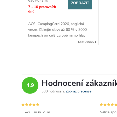
o
Měrná
690 Kč / 1 ks
ZOBRAZIT
cena:
7 - 10 pracovních
u
dnů
d
k
ACSI CampingCard 2026, anglická
u
verze. Získejte slevy až 60 % v 3000
t
kempech po celé Evropě mimo hlavní
k
sezónu.
Kód:
066/021
ů
t
O
ů
v
Hodnocení zákazní
l
4,9
530 hodnocení
Zobrazit recenze
á
d
. Бжз. . .ю ю..ю .ю..
Velice spo
a