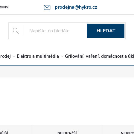
prodejna@hykro.cz
tovné
Ochrana osob. údajů - GDPR
Postup při reklamaci -jak zboží 
HLEDAT
rodej
Elektro a multimédia
Grilování, vaření, domácnost a úk
ĚJŠÍ
NEJDRAŽŠÍ
NEJPR