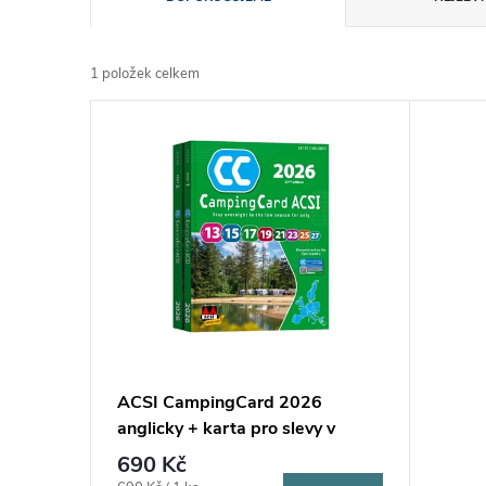
a
1
položek celkem
z
V
e
ý
n
p
í
i
p
s
r
p
ACSI CampingCard 2026
o
anglicky + karta pro slevy v
r
kempech
690 Kč
d