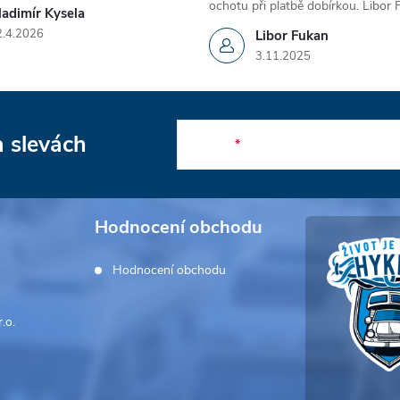
ochotu při platbě dobírkou. Libor
ladimír Kysela
2.4.2026
Libor Fukan
3.11.2025
a slevách
E-mail
Hodnocení obchodu
Hodnocení obchodu
.o.