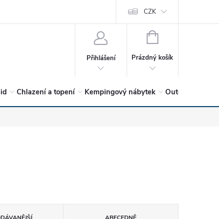
vrátit?
Vítejte v Hykro s.r.o
O společnosti
CZK
Hodnocení obchodu
NÁKUPNÍ
KOŠÍK
Prázdný košík
Přihlášení
lid
Chlazení a topení
Kempingový nábytek
Outdoor a volný
ODÁVANĚJŠÍ
ABECEDNĚ