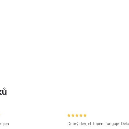
ků
kojen
Dobrý den, el. topení funguje. Děku