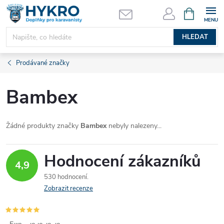
Přejít
NÁKUPNÍ
KOŠÍK
na
obsah
HLEDAT
Prodávané značky
Bambex
Žádné produkty značky
Bambex
nebyly nalezeny...
Hodnocení zákazníků
4,9
530 hodnocení
Zobrazit recenze