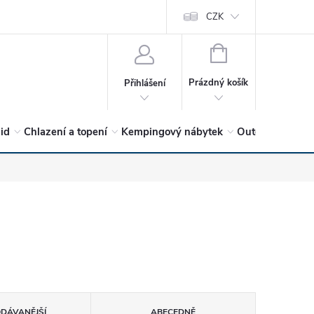
vrátit?
Vítejte v Hykro s.r.o
O společnosti
CZK
Hodnocení obchodu
NÁKUPNÍ
KOŠÍK
Prázdný košík
Přihlášení
lid
Chlazení a topení
Kempingový nábytek
Outdoor a volný
ODÁVANĚJŠÍ
ABECEDNĚ