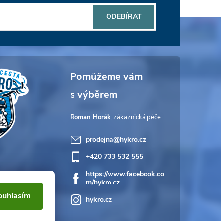
ODEBÍRAT
Roman Horák
prodejna
@
hykro.cz
+420 733 532 555
https://www.facebook.co
m/hykro.cz
ouhlasím
hykro.cz