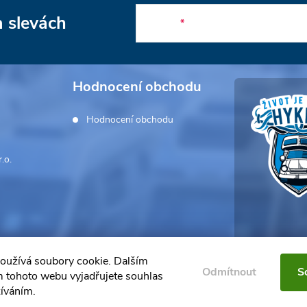
a slevách
E-mail
Hodnocení obchodu
Hodnocení obchodu
.o.
oužívá soubory cookie. Dalším
Odmítnout
S
 tohoto webu vyjadřujete souhlas
žíváním.