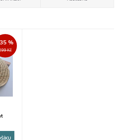
–35 %
299 Kč
t
OŠÍKU