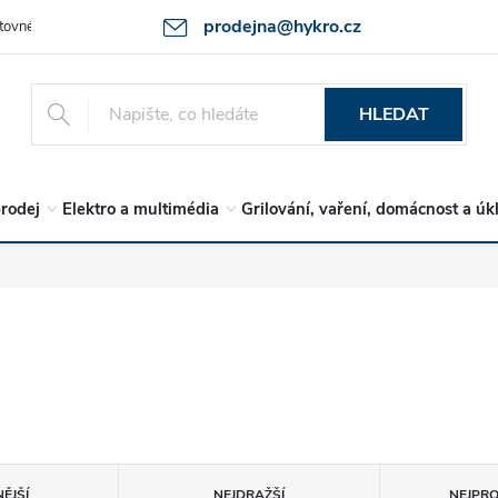
prodejna@hykro.cz
tovné
Ochrana osob. údajů - GDPR
Postup při reklamaci -jak zboží 
HLEDAT
rodej
Elektro a multimédia
Grilování, vaření, domácnost a úk
ĚJŠÍ
NEJDRAŽŠÍ
NEJPR