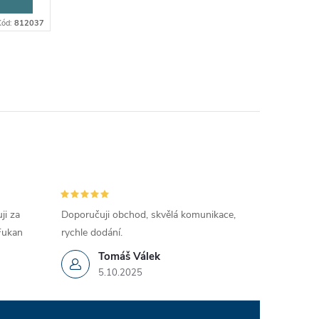
Kód:
812037
ji za
Doporučuji obchod, skvělá komunikace,
 Fukan
rychle dodání.
Tomáš Válek
5.10.2025