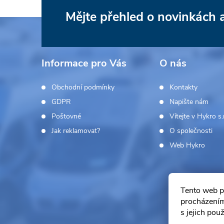
r
Mějte přehled o novinkách
Z
v
á
k
Informace pro Vás
O nás
y
p
Obchodní podmínky
Kontakty
v
a
GDPR
Napište nám
ý
Poštovné
Vítejte v Hykro s.r
t
p
Jak reklamovat?
O společnosti
í
Web Hykro
i
s
Tento web p
u
procházením
s jejich pou