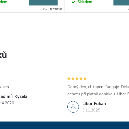
adem
Skladem
Kód:
873010
ků
kojen
Dobrý den, el. topení funguje. Děku
ochotu při platbě dobírkou. Libor
ladimír Kysela
2.4.2026
Libor Fukan
3.11.2025