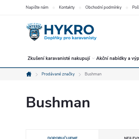
Přejít
Napište nám
Kontakty
Obchodní podmínky
Poš
na
obsah
Zkušení karavanisté nakupují
Akční nabídky a výp
Prodávané značky
Bushman
Domů
Bushman
Ř
DOPORUČUJEME
NEJLEVN