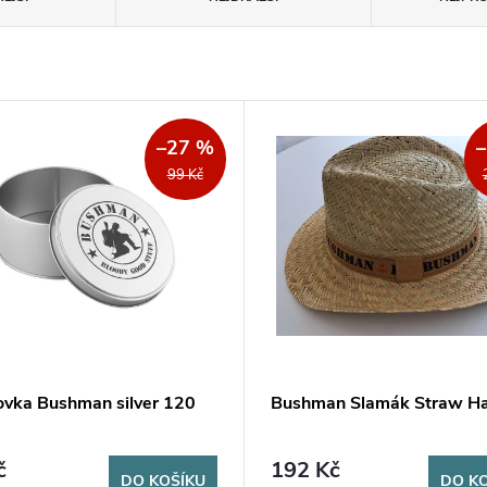
–27 %
99 Kč
ovka Bushman silver 120
Bushman Slamák Straw Ha
č
192 Kč
DO KOŠÍKU
DO K