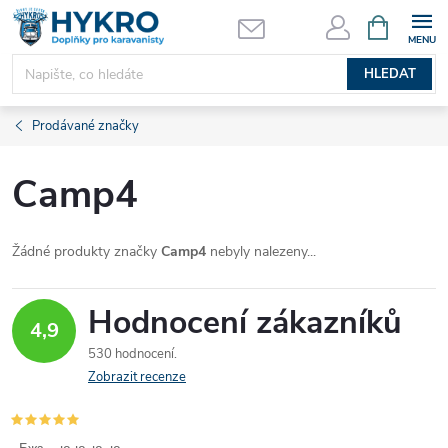
Přejít
NÁKUPNÍ
KOŠÍK
na
obsah
HLEDAT
Prodávané značky
Camp4
Žádné produkty značky
Camp4
nebyly nalezeny...
Hodnocení zákazníků
4,9
530 hodnocení
Zobrazit recenze