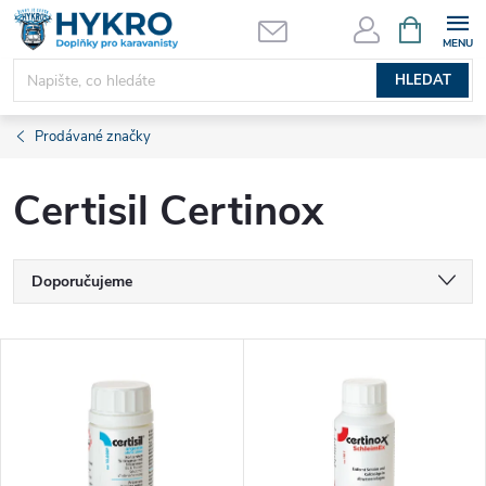
Přejít
NÁKUPNÍ
KOŠÍK
na
obsah
HLEDAT
Prodávané značky
Certisil Certinox
Ř
Doporučujeme
a
Nejlevnější
V
Nejdražší
z
ý
Nejprodávanější
e
p
Abecedně