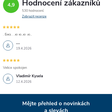
Hodnocení zákazníků
ů
4,9
ů
l
530 hodnocení
á
Zobrazit recenze
d
. Бжз. . .ю ю..ю .ю..
a
....
c
19.4.2026
í
p
Velice spokojen
Vladimír Kysela
r
12.4.2026
v
Z
k
Mějte přehled o novinkách
y
a slevách