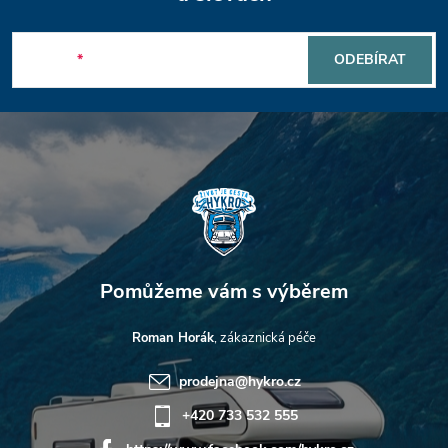
á
v
p
ý
E-mail
ODEBÍRAT
a
p
t
i
s
í
u
Roman Horák
prodejna
@
hykro.cz
+420 733 532 555