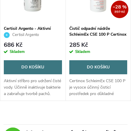
n
i
–28 %
397 Kč
í
s
p
Certisil Argento - Aktivní
Čistič odpadní nádrže
stříbro pro čistou vodu bez
SchleimEx CSE 100 P Certinox
Certisil Argento
p
chloru
- prášek 250g
r
686 Kč
285 Kč
r
Skladem
Skladem
o
o
DO KOŠÍKU
DO KOŠÍKU
d
d
Aktivní stříbro pro udržení čisté
Certinox SchleimEx CSE 100 P
u
vody. Účinně inaktivuje bakterie
je vysoce účinný čisticí
a zabraňuje tvorbě pachů.
prostředek pro důkladné
u
vyčištění odpadních nádrží v
k
karavanech a obytných vozech.
k
Díky aktivnímu kyslíku a
O
t
speciálním...
t
v