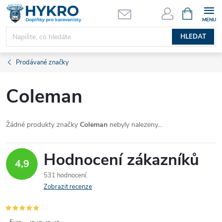
Přejít
NÁKUPNÍ
KOŠÍK
na
obsah
HLEDAT
Prodávané značky
Coleman
Žádné produkty značky
Coleman
nebyly nalezeny...
Hodnocení zákazníků
4,9
531 hodnocení
Zobrazit recenze