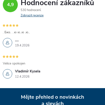
Hodnocení zákazníků
ů
4,9
ů
l
530 hodnocení
á
Zobrazit recenze
d
. Бжз. . .ю ю..ю .ю..
a
....
c
19.4.2026
í
p
Velice spokojen
Vladimír Kysela
r
12.4.2026
v
Z
k
Mějte přehled o novinkách
y
a slevách