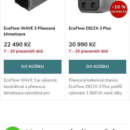
n
i
–16 %
24 990 Kč
í
s
p
EcoFlow WAVE 3 Přenosná
EcoFlow DELTA 3 Plus
klimatizace
p
r
22 490 Kč
20 990 Kč
r
7 - 10 pracovních dnů
7 - 10 pracovních dnů
o
o
DO KOŠÍKU
DO KOŠÍKU
d
d
EcoFlow WAVE 3 je výkonná,
Přenosná bateriová stanice
u
bezdrátová a přenosná
EcoFlow DELTA 3 Plus potěší
klimatizace vytvořená pro
výkonem 1 800 W, navíc díky
u
outdoorové nadšence, kteří
originální funkci X-Boost bez
k
oceňují výkon, flexibilitu a
problémů napájí i některé
k
pohodlí. Díky chladicímu
spotřebiče s příkonem až do 2
O
t
výkonu 6100 BTU a...
400 W
t
v