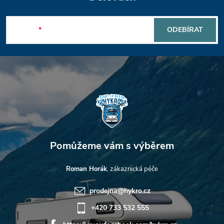
á
v
p
ý
E-mail
ODEBÍRAT
a
p
t
i
s
í
u
Roman Horák
prodejna
@
hykro.cz
+420 733 532 555