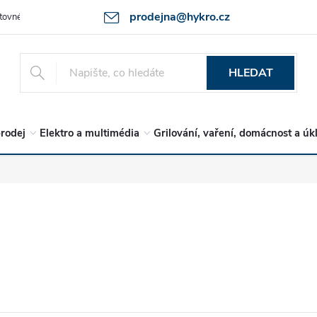
prodejna@hykro.cz
tovné
Ochrana osob. údajů - GDPR
Postup při reklamaci -jak zboží 
HLEDAT
rodej
Elektro a multimédia
Grilování, vaření, domácnost a úk