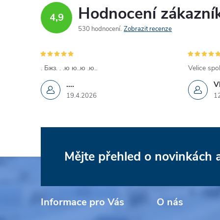
Hodnocení zákazní
4,9
530 hodnocení
Zobrazit recenze
. Бжз. . .ю ю..ю .ю..
Velice spo
....
V
19.4.2026
1
Mějte přehled o novinkách
Z
á
Informace pro Vás
O nás
p