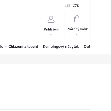
vrátit?
Vítejte v Hykro s.r.o
O společnosti
CZK
Hodnocení obchodu
NÁKUPNÍ
KOŠÍK
Prázdný košík
Přihlášení
lid
Chlazení a topení
Kempingový nábytek
Outdoor a volný