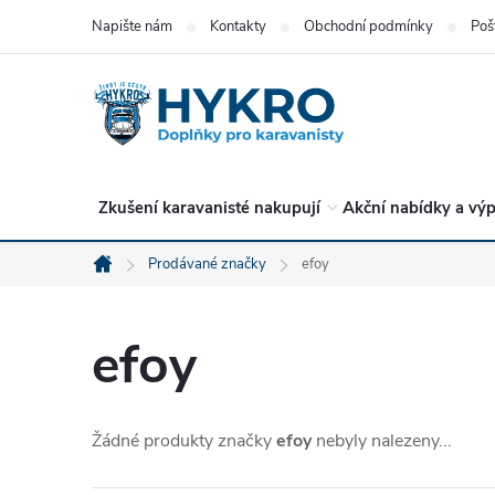
Přejít
Napište nám
Kontakty
Obchodní podmínky
Poš
na
obsah
Zkušení karavanisté nakupují
Akční nabídky a výp
Prodávané značky
efoy
Domů
efoy
Žádné produkty značky
efoy
nebyly nalezeny...