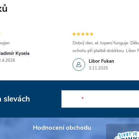
ků
kojen
Dobrý den, el. topení funguje. Děku
ochotu při platbě dobírkou. Libor
ladimír Kysela
2.4.2026
Libor Fukan
3.11.2025
a slevách
E-mail
Hodnocení obchodu