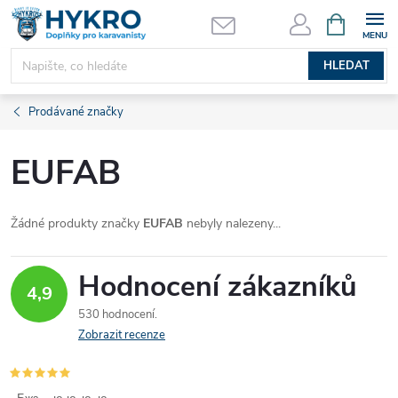
Přejít
NÁKUPNÍ
KOŠÍK
na
obsah
HLEDAT
Prodávané značky
EUFAB
Žádné produkty značky
EUFAB
nebyly nalezeny...
Hodnocení zákazníků
4,9
530 hodnocení
Zobrazit recenze