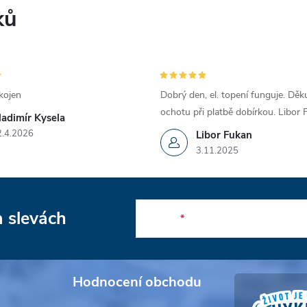
ků
kojen
Dobrý den, el. topení funguje. Děku
ochotu při platbě dobírkou. Libor
ladimír Kysela
2.4.2026
Libor Fukan
3.11.2025
a slevách
E-mail
Hodnocení obchodu