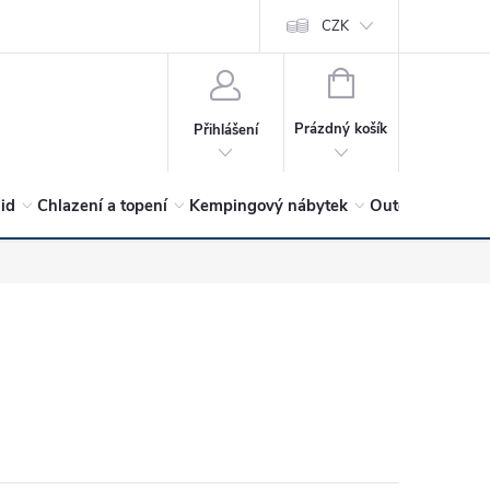
vrátit?
Vítejte v Hykro s.r.o
O společnosti
CZK
Hodnocení obchodu
NÁKUPNÍ
KOŠÍK
Prázdný košík
Přihlášení
lid
Chlazení a topení
Kempingový nábytek
Outdoor a volný