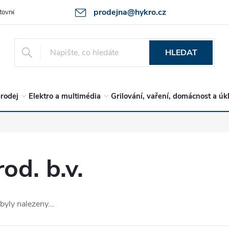
prodejna@hykro.cz
tovné
Ochrana osob. údajů - GDPR
Postup při reklamaci -jak zboží 
HLEDAT
rodej
Elektro a multimédia
Grilování, vaření, domácnost a úk
od. b.v.
byly nalezeny...