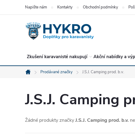
Přejít
Napište nám
Kontakty
Obchodní podmínky
Poš
na
obsah
Zkušení karavanisté nakupují
Akční nabídky a výp
Prodávané značky
J.S.J. Camping prod. b.v.
Domů
J.S.J. Camping pr
Žádné produkty značky
J.S.J. Camping prod. b.v.
ne