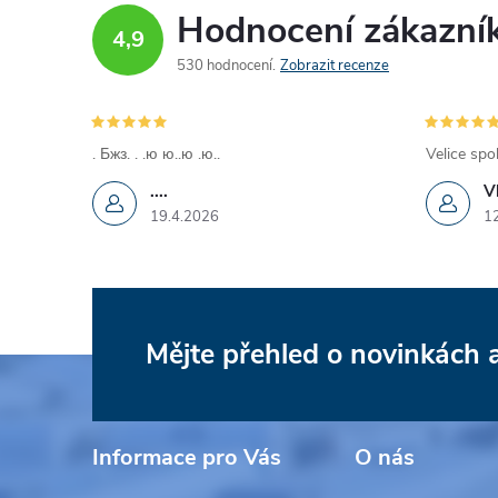
Hodnocení zákazní
4,9
530 hodnocení
Zobrazit recenze
. Бжз. . .ю ю..ю .ю..
Velice spo
....
V
19.4.2026
1
Mějte přehled o novinkách
Z
á
Informace pro Vás
O nás
p