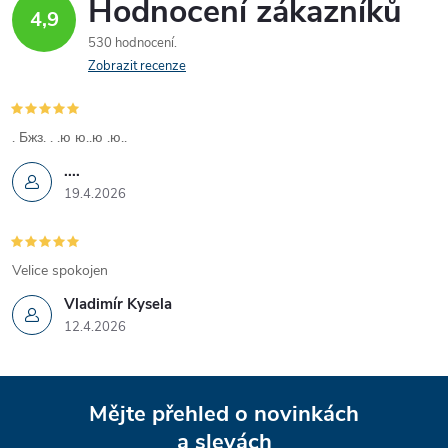
Hodnocení zákazníků
ů
4,9
ů
l
530 hodnocení
á
Zobrazit recenze
d
. Бжз. . .ю ю..ю .ю..
a
....
c
19.4.2026
í
p
Velice spokojen
Vladimír Kysela
r
12.4.2026
v
Z
k
Mějte přehled o novinkách
y
a slevách