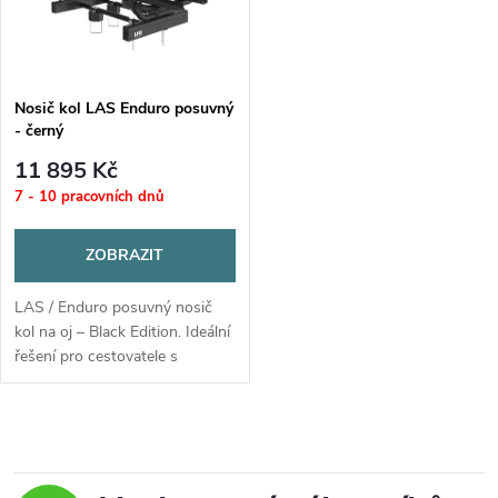
n
i
í
s
p
Nosič kol LAS Enduro posuvný
- černý
p
r
11 895 Kč
r
7 - 10 pracovních dnů
o
o
ZOBRAZIT
d
d
LAS / Enduro posuvný nosič
u
kol na oj – Black Edition. Ideální
řešení pro cestovatele s
u
karavanem, kteří chtějí mít
k
přístup do úložného prostoru i
k
s naloženými koly.
O
t
t
v