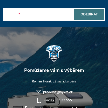
á
v
p
ý
E-mail
ODEBÍRAT
a
p
t
i
s
í
u
Roman Horák
prodejna
@
hykro.cz
+420 733 532 555