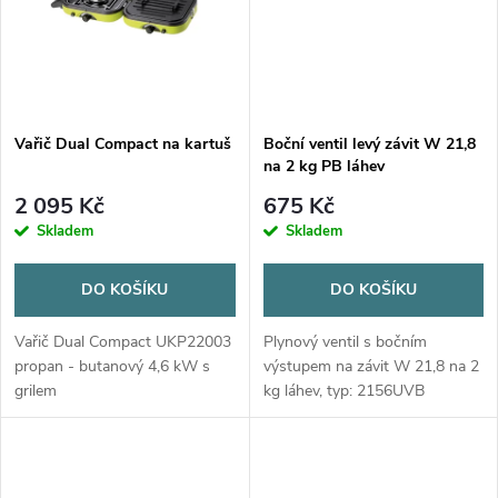
ů
ů
Vařič Dual Compact na kartuš
Boční ventil levý závit W 21,8
na 2 kg PB láhev
2 095 Kč
675 Kč
Skladem
Skladem
DO KOŠÍKU
DO KOŠÍKU
Vařič Dual Compact UKP22003
Plynový ventil s bočním
propan - butanový 4,6 kW s
výstupem na závit W 21,8 na 2
grilem
kg láhev, typ: 2156UVB
Jednocestný ventil s výstupem
do boku.