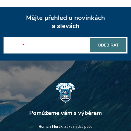
v
Z
k
Mějte přehled o novinkách
y
á
a slevách
v
p
ý
E-mail
ODEBÍRAT
a
p
t
i
s
í
u
Roman Horák