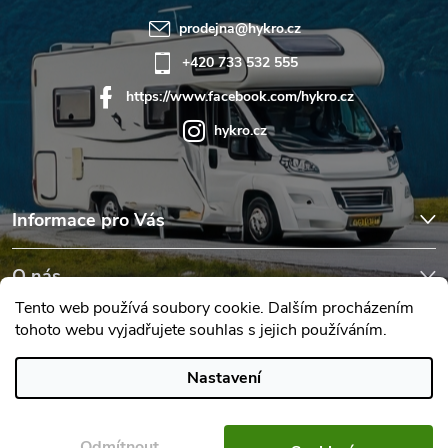
prodejna
@
hykro.cz
+420 733 532 555
https://www.facebook.com/hykro.cz
hykro.cz
Informace pro Vás
O nás
Tento web používá soubory cookie. Dalším procházením
tohoto webu vyjadřujete souhlas s jejich používáním.
Hodnocení obchodu
Nastavení
Copyright 2026
Karavany Hykro
. Všechna práva vyhrazena.
Upravit
nastavení cookies
Odmítnout