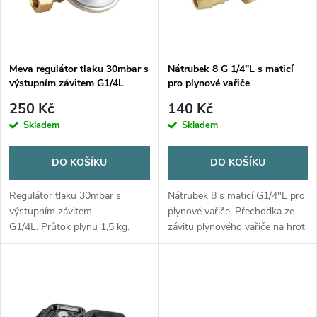
n
i
í
s
p
Meva regulátor tlaku 30mbar s
Nátrubek 8 G 1/4"L s maticí
výstupním závitem G1/4L
pro plynové vařiče
p
r
250 Kč
140 Kč
r
Skladem
Skladem
o
o
DO KOŠÍKU
DO KOŠÍKU
d
d
Regulátor tlaku 30mbar s
Nátrubek 8 s maticí G1/4"L pro
u
výstupním závitem
plynové vařiče. Přechodka ze
G1/4L. Průtok plynu 1,5 kg.
závitu plynového vařiče na hrot
u
Použitelné pouze pro českou
pro plynovou hadici
k
plynovou lahev. Není třeba
k
dodatečné těsnění - je již
t
obsažené v regulátoru.
t