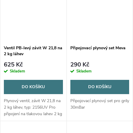
Ventil PB-levý závit W 21,8 na
Připojovací plynový set Meva
2 kg láhev
625 Kč
290 Kč
Skladem
Skladem
DO KOŠÍKU
DO KOŠÍKU
Plynový ventil, závit W 21,8 na
Připojovací plynový set pro grily
2 kg láhev, typ: 2156UV Pro
30mBar
připojení na tlakovou lahev 2 kg
s výstupním závitem W 21,8 L.