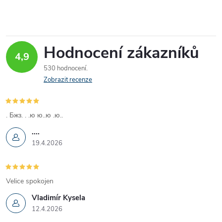
O
v
Hodnocení zákazníků
4,9
l
530 hodnocení
á
Zobrazit recenze
d
. Бжз. . .ю ю..ю .ю..
a
....
c
19.4.2026
í
p
Velice spokojen
Vladimír Kysela
r
12.4.2026