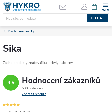
Přejít
NÁKUPNÍ
KOŠÍK
na
obsah
HLEDAT
Prodávané značky
Sika
Žádné produkty značky
Sika
nebyly nalezeny...
Hodnocení zákazníků
4,9
530 hodnocení
Zobrazit recenze